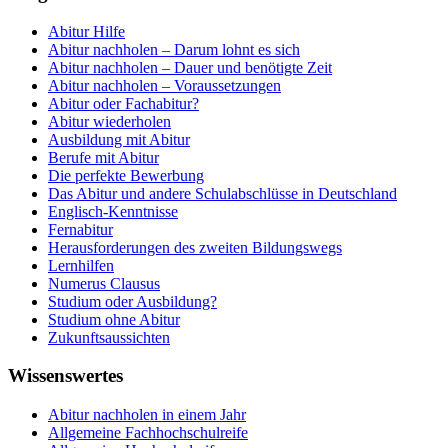
Abitur Hilfe
Abitur nachholen – Darum lohnt es sich
Abitur nachholen – Dauer und benötigte Zeit
Abitur nachholen – Voraussetzungen
Abitur oder Fachabitur?
Abitur wiederholen
Ausbildung mit Abitur
Berufe mit Abitur
Die perfekte Bewerbung
Das Abitur und andere Schulabschlüsse in Deutschland
Englisch-Kenntnisse
Fernabitur
Herausforderungen des zweiten Bildungswegs
Lernhilfen
Numerus Clausus
Studium oder Ausbildung?
Studium ohne Abitur
Zukunftsaussichten
Wissenswertes
Abitur nachholen in einem Jahr
Allgemeine Fachhochschulreife