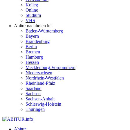
Kolleg
Online
Studium
VHS
Abitur nachholen in:
Baden-Württemberg
Bayern
Brandenburg
Berlin
Bremen
Hamburg
Hessen
Mecklenburg-Vorpommern
Niedersachsen
Nordrhein-Westfalen
Rheinland-Pfalz
Saarland
Sachsen
Sachsen-Anhalt
Schleswig-Holstein
Thüringen
Abitur