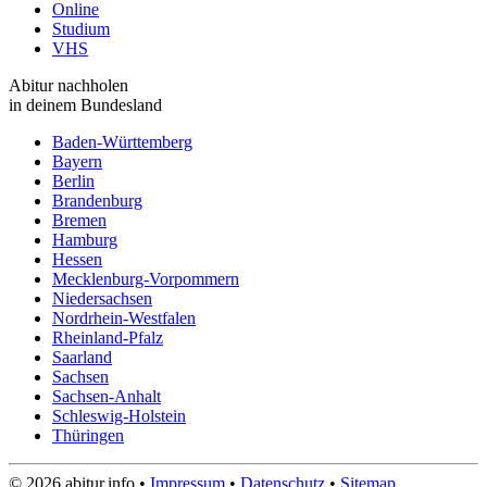
Online
Studium
VHS
Abitur nachholen
in deinem Bundesland
Baden-Württemberg
Bayern
Berlin
Brandenburg
Bremen
Hamburg
Hessen
Mecklenburg-Vorpommern
Niedersachsen
Nordrhein-Westfalen
Rheinland-Pfalz
Saarland
Sachsen
Sachsen-Anhalt
Schleswig-Holstein
Thüringen
© 2026 abitur.info •
Impressum
•
Datenschutz
•
Sitemap