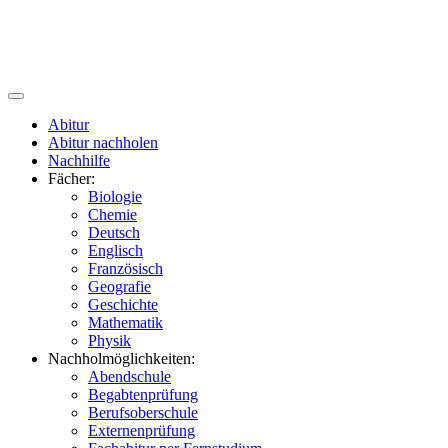
Abitur
Abitur nachholen
Nachhilfe
Fächer:
Biologie
Chemie
Deutsch
Englisch
Französisch
Geografie
Geschichte
Mathematik
Physik
Nachholmöglichkeiten:
Abendschule
Begabtenprüfung
Berufsoberschule
Externenprüfung