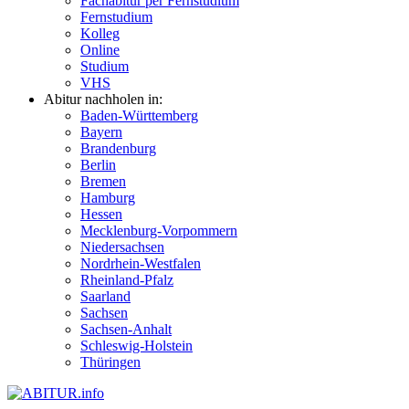
Fachabitur per Fernstudium
Fernstudium
Kolleg
Online
Studium
VHS
Abitur nachholen in:
Baden-Württemberg
Bayern
Brandenburg
Berlin
Bremen
Hamburg
Hessen
Mecklenburg-Vorpommern
Niedersachsen
Nordrhein-Westfalen
Rheinland-Pfalz
Saarland
Sachsen
Sachsen-Anhalt
Schleswig-Holstein
Thüringen