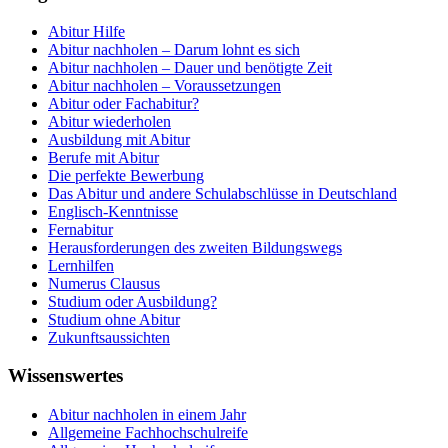
Abitur Hilfe
Abitur nachholen – Darum lohnt es sich
Abitur nachholen – Dauer und benötigte Zeit
Abitur nachholen – Voraussetzungen
Abitur oder Fachabitur?
Abitur wiederholen
Ausbildung mit Abitur
Berufe mit Abitur
Die perfekte Bewerbung
Das Abitur und andere Schulabschlüsse in Deutschland
Englisch-Kenntnisse
Fernabitur
Herausforderungen des zweiten Bildungswegs
Lernhilfen
Numerus Clausus
Studium oder Ausbildung?
Studium ohne Abitur
Zukunftsaussichten
Wissenswertes
Abitur nachholen in einem Jahr
Allgemeine Fachhochschulreife