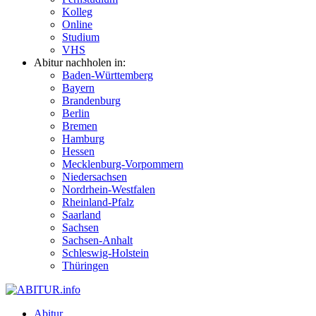
Kolleg
Online
Studium
VHS
Abitur nachholen in:
Baden-Württemberg
Bayern
Brandenburg
Berlin
Bremen
Hamburg
Hessen
Mecklenburg-Vorpommern
Niedersachsen
Nordrhein-Westfalen
Rheinland-Pfalz
Saarland
Sachsen
Sachsen-Anhalt
Schleswig-Holstein
Thüringen
Abitur