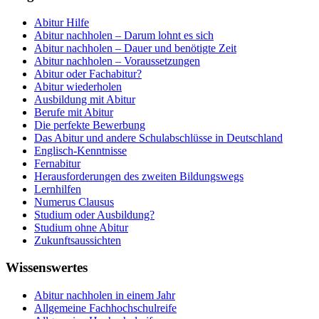
Abitur Hilfe
Abitur nachholen – Darum lohnt es sich
Abitur nachholen – Dauer und benötigte Zeit
Abitur nachholen – Voraussetzungen
Abitur oder Fachabitur?
Abitur wiederholen
Ausbildung mit Abitur
Berufe mit Abitur
Die perfekte Bewerbung
Das Abitur und andere Schulabschlüsse in Deutschland
Englisch-Kenntnisse
Fernabitur
Herausforderungen des zweiten Bildungswegs
Lernhilfen
Numerus Clausus
Studium oder Ausbildung?
Studium ohne Abitur
Zukunftsaussichten
Wissenswertes
Abitur nachholen in einem Jahr
Allgemeine Fachhochschulreife