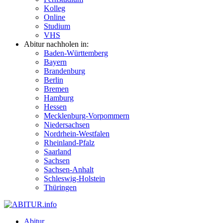
Kolleg
Online
Studium
VHS
Abitur nachholen in:
Baden-Württemberg
Bayern
Brandenburg
Berlin
Bremen
Hamburg
Hessen
Mecklenburg-Vorpommern
Niedersachsen
Nordrhein-Westfalen
Rheinland-Pfalz
Saarland
Sachsen
Sachsen-Anhalt
Schleswig-Holstein
Thüringen
Abitur