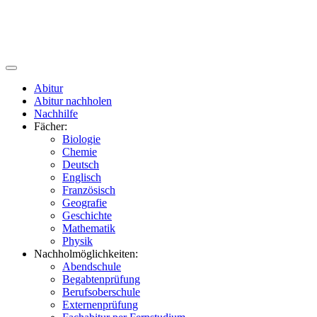
Abitur
Abitur nachholen
Nachhilfe
Fächer:
Biologie
Chemie
Deutsch
Englisch
Französisch
Geografie
Geschichte
Mathematik
Physik
Nachholmöglichkeiten:
Abendschule
Begabtenprüfung
Berufsoberschule
Externenprüfung