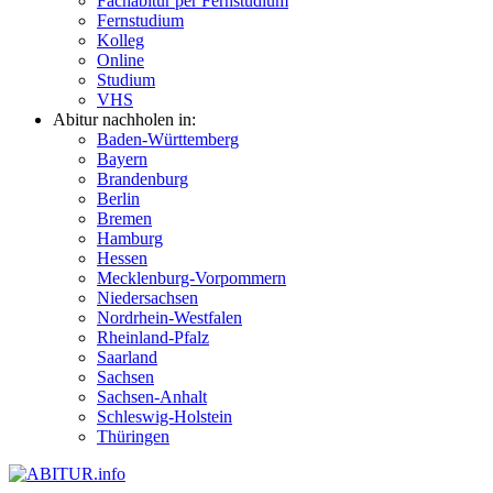
Fachabitur per Fernstudium
Fernstudium
Kolleg
Online
Studium
VHS
Abitur nachholen in:
Baden-Württemberg
Bayern
Brandenburg
Berlin
Bremen
Hamburg
Hessen
Mecklenburg-Vorpommern
Niedersachsen
Nordrhein-Westfalen
Rheinland-Pfalz
Saarland
Sachsen
Sachsen-Anhalt
Schleswig-Holstein
Thüringen