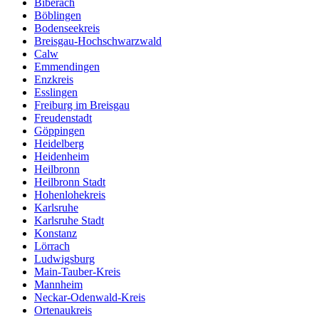
Biberach
Böblingen
Bodenseekreis
Breisgau-Hochschwarzwald
Calw
Emmendingen
Enzkreis
Esslingen
Freiburg im Breisgau
Freudenstadt
Göppingen
Heidelberg
Heidenheim
Heilbronn
Heilbronn Stadt
Hohenlohekreis
Karlsruhe
Karlsruhe Stadt
Konstanz
Lörrach
Ludwigsburg
Main-Tauber-Kreis
Mannheim
Neckar-Odenwald-Kreis
Ortenaukreis