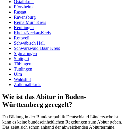
Ostalbkreis
Pforzheim
Rastatt
Ravensburg
Rems-Murr-Kreis
Reutlingen
Rhein-Neckar-Kreis
Rottweil
Schwäbisch Hall
Schwarzwald-Baar-Kreis
Sigmaringen
Stuttgart
Tübingen
Tuttlingen
Ulm
Waldshut
Zollernalbkreis
Wie ist das Abitur in Baden-
Württemberg geregelt?
Da Bildung in der Bundesrepublik Deutschland Ländersache ist,
kann es keine bundeseinheitlichen Regelungen zum Abitur geben.
Das zeigt sich schon anhand der abweichenden Abiturtermine.