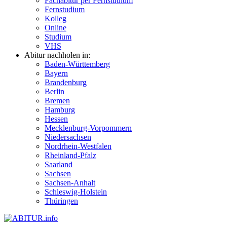
Fachabitur per Fernstudium
Fernstudium
Kolleg
Online
Studium
VHS
Abitur nachholen in:
Baden-Württemberg
Bayern
Brandenburg
Berlin
Bremen
Hamburg
Hessen
Mecklenburg-Vorpommern
Niedersachsen
Nordrhein-Westfalen
Rheinland-Pfalz
Saarland
Sachsen
Sachsen-Anhalt
Schleswig-Holstein
Thüringen