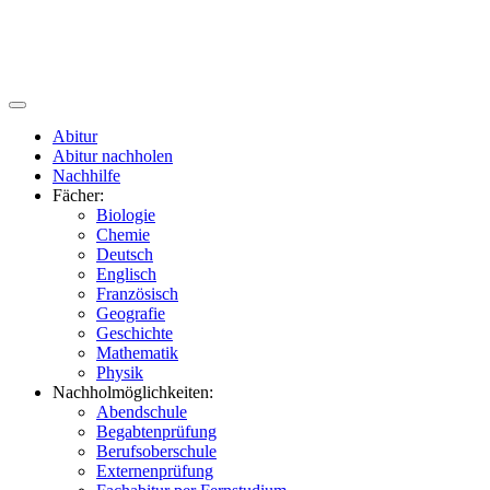
Abitur
Abitur nachholen
Nachhilfe
Fächer:
Biologie
Chemie
Deutsch
Englisch
Französisch
Geografie
Geschichte
Mathematik
Physik
Nachholmöglichkeiten:
Abendschule
Begabtenprüfung
Berufsoberschule
Externenprüfung