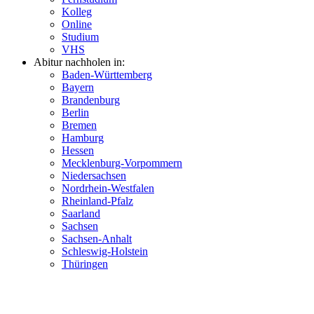
Kolleg
Online
Studium
VHS
Abitur nachholen in:
Baden-Württemberg
Bayern
Brandenburg
Berlin
Bremen
Hamburg
Hessen
Mecklenburg-Vorpommern
Niedersachsen
Nordrhein-Westfalen
Rheinland-Pfalz
Saarland
Sachsen
Sachsen-Anhalt
Schleswig-Holstein
Thüringen