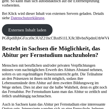
geht. So kann man sich autodidaktisch auf die Externenprüfung
vorbereiten.
Bei Klick wird dieser Inhalt von externen Servern geladen. Details
siehe
Datenschutzerklärung
.
Externen Inhalt laden
PGRpdiBjbGFzcz0ic3UtZ21hcCBzdS11LXJlc3BvbnNpdmUtb
Besteht in Sachsen die Möglichkeit, das
Abitur per Fernstudium nachzuholen?
Menschen mit beruflichen und/oder privaten Verpflichtungen
müssen vom nachträglichen Erwerb des Abiturs Abstand nehmen,
sofern es um regelmäßigen Präsenzunterricht geht. Die Teilnahme
an den Präsenzen ist ihnen nicht möglich, sodass ihre
Lebensumstände dem Abitur auf dem zweiten Bildungsweg im
Wege stehen. Dies ist aber nur die halbe Wahrheit, denn es gibt noch
das Fernabitur. Per Fernstudium kann man das Abitur so zeitlich und
örtlich unabhängig nachmachen.
Auch in Sachsen kann das Abitur per Fernstudium eine interessante
Option sein. Interessierte wenden sich an eine Fernschule, belegen