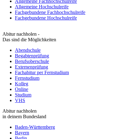
Allgemeine Fachhochschulreife
Allgemeine Hochschulreife
Fachgebundene Fachhochschulreife
Fachgebundene Hochschulreife
Abitur nachholen -
Das sind die Möglichkeiten
Abendschule
Begabtenprüfung
Berufsoberschule
Externenprüfung
Fachabitur per Fernstudium
Fernstudium
Kolleg
Online
Studium
VHS
Abitur nachholen
in deinem Bundesland
Baden-Württemberg
Bayern
Berlin