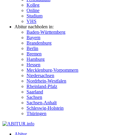
Kolleg
Online
Studium
VHS
Abitur nachholen in:
Baden-Württemberg
Bayern
Brandenburg
Berlin
Bremen
Hamburg
Hessen
Mecklenburg-Vorpommern
Niedersachsen
Nordrhein-Westfalen
Rheinland-Pfalz
Saarland
Sachsen
Sachsen-Anhalt
Schleswig-Holstein
Thüringen
Abitur