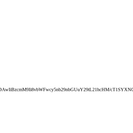
NDAwIiBzcmM9Ii8vbWFwcy5nb29nbGUuY29tL21hcHM/cT1SYX