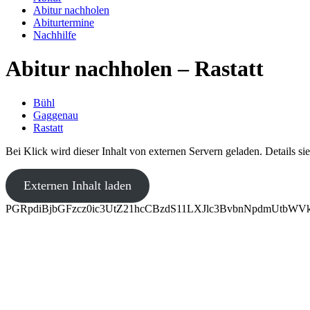
Abitur nachholen
Abiturtermine
Nachhilfe
Abitur nachholen – Rastatt
Bühl
Gaggenau
Rastatt
Bei Klick wird dieser Inhalt von externen Servern geladen. Details si
Externen Inhalt laden
PGRpdiBjbGFzcz0ic3UtZ21hcCBzdS11LXJlc3BvbnNpdmUtb