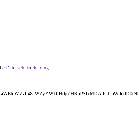
ehe
Datenschutzerklärung
.
WVkaWEteWVzIj48aWZyYW1lIHdpZHRoPSIxMDAiIGhlaWdodD0i