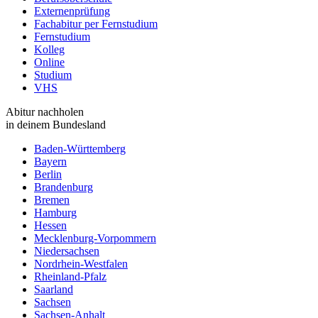
Externenprüfung
Fachabitur per Fernstudium
Fernstudium
Kolleg
Online
Studium
VHS
Abitur nachholen
in deinem Bundesland
Baden-Württemberg
Bayern
Berlin
Brandenburg
Bremen
Hamburg
Hessen
Mecklenburg-Vorpommern
Niedersachsen
Nordrhein-Westfalen
Rheinland-Pfalz
Saarland
Sachsen
Sachsen-Anhalt