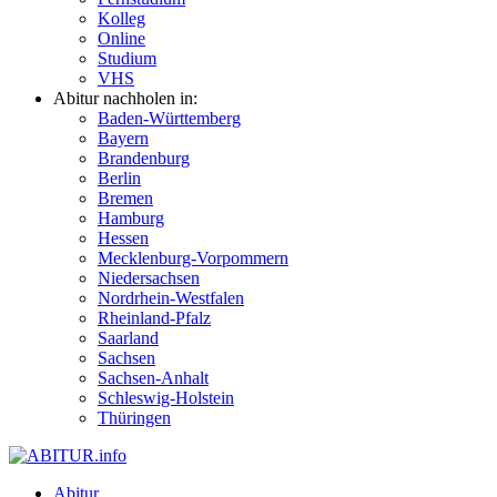
Kolleg
Online
Studium
VHS
Abitur nachholen in:
Baden-Württemberg
Bayern
Brandenburg
Berlin
Bremen
Hamburg
Hessen
Mecklenburg-Vorpommern
Niedersachsen
Nordrhein-Westfalen
Rheinland-Pfalz
Saarland
Sachsen
Sachsen-Anhalt
Schleswig-Holstein
Thüringen
Abitur