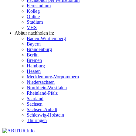
Fachabitur per Fernstudium
Fernstudium
Kolleg
Online
Studium
VHS
Abitur nachholen in:
Baden-Württemberg
Bayern
Brandenburg
Berlin
Bremen
Hamburg
Hessen
Mecklenburg-Vorpommern
Niedersachsen
Nordrhein-Westfalen
Rheinland-Pfalz
Saarland
Sachsen
Sachsen-Anhalt
Schleswig-Holstein
Thüringen