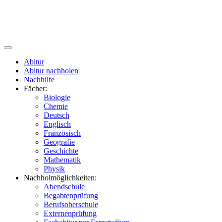
Abitur
Abitur nachholen
Nachhilfe
Fächer:
Biologie
Chemie
Deutsch
Englisch
Französisch
Geografie
Geschichte
Mathematik
Physik
Nachholmöglichkeiten:
Abendschule
Begabtenprüfung
Berufsoberschule
Externenprüfung