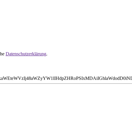
ehe
Datenschutzerklärung
.
WVkaWEteWVzIj48aWZyYW1lIHdpZHRoPSIxMDAiIGhlaWdodD0i