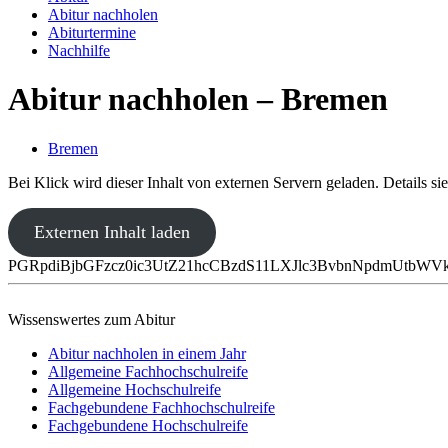
Abitur nachholen
Abiturtermine
Nachhilfe
Abitur nachholen – Bremen
Bremen
Bei Klick wird dieser Inhalt von externen Servern geladen. Details si
Externen Inhalt laden
PGRpdiBjbGFzcz0ic3UtZ21hcCBzdS11LXJlc3BvbnNpdmUtb
Wissenswertes zum Abitur
Abitur nachholen in einem Jahr
Allgemeine Fachhochschulreife
Allgemeine Hochschulreife
Fachgebundene Fachhochschulreife
Fachgebundene Hochschulreife