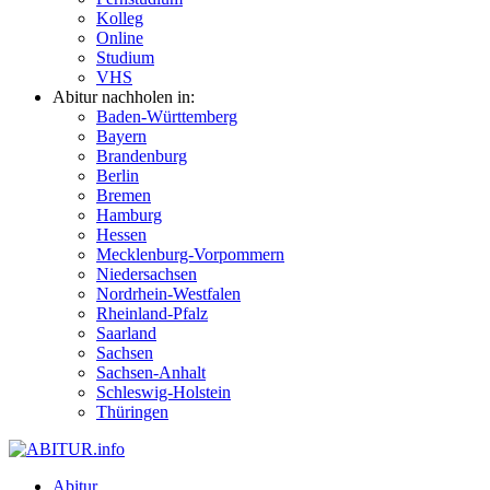
Kolleg
Online
Studium
VHS
Abitur nachholen in:
Baden-Württemberg
Bayern
Brandenburg
Berlin
Bremen
Hamburg
Hessen
Mecklenburg-Vorpommern
Niedersachsen
Nordrhein-Westfalen
Rheinland-Pfalz
Saarland
Sachsen
Sachsen-Anhalt
Schleswig-Holstein
Thüringen
Abitur