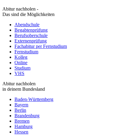
Abitur nachholen -
Das sind die Möglichkeiten
Abendschule
Begabtenprüfung
Berufsoberschule
Externenprüfung
Fachabitur per Fernstudium
Fernstudium
Kolleg
Online
Studium
VHS
Abitur nachholen
in deinem Bundesland
Baden-Württemberg
Bayern
Berlin
Brandenburg
Bremen
Hamburg
Hessen