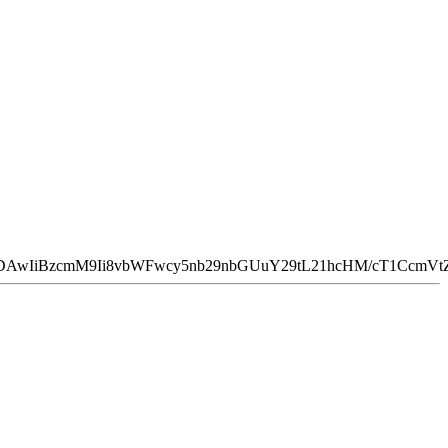
NDAwIiBzcmM9Ii8vbWFwcy5nb29nbGUuY29tL21hcHM/cT1Ccm