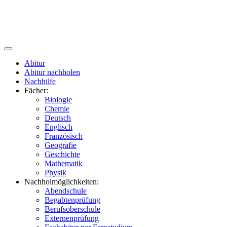
Abitur
Abitur nachholen
Nachhilfe
Fächer:
Biologie
Chemie
Deutsch
Englisch
Französisch
Geografie
Geschichte
Mathematik
Physik
Nachholmöglichkeiten:
Abendschule
Begabtenprüfung
Berufsoberschule
Externenprüfung