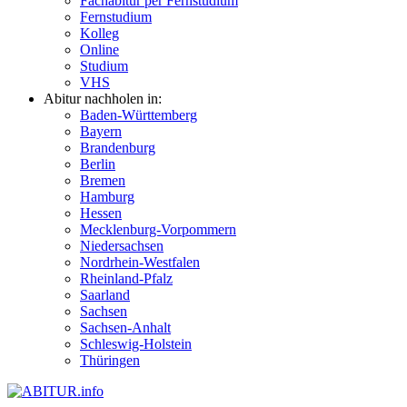
Fachabitur per Fernstudium
Fernstudium
Kolleg
Online
Studium
VHS
Abitur nachholen in:
Baden-Württemberg
Bayern
Brandenburg
Berlin
Bremen
Hamburg
Hessen
Mecklenburg-Vorpommern
Niedersachsen
Nordrhein-Westfalen
Rheinland-Pfalz
Saarland
Sachsen
Sachsen-Anhalt
Schleswig-Holstein
Thüringen