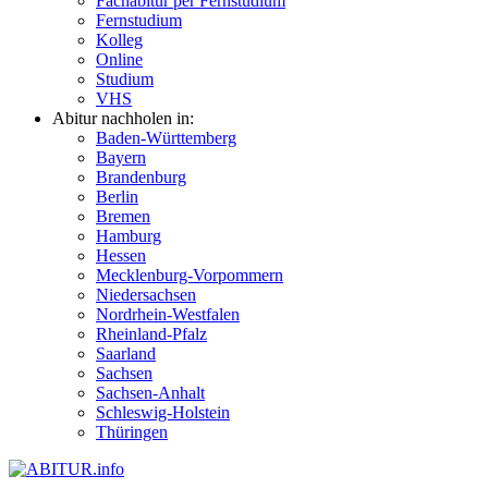
Fachabitur per Fernstudium
Fernstudium
Kolleg
Online
Studium
VHS
Abitur nachholen in:
Baden-Württemberg
Bayern
Brandenburg
Berlin
Bremen
Hamburg
Hessen
Mecklenburg-Vorpommern
Niedersachsen
Nordrhein-Westfalen
Rheinland-Pfalz
Saarland
Sachsen
Sachsen-Anhalt
Schleswig-Holstein
Thüringen