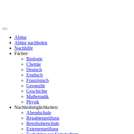
Abitur
Abitur nachholen
Nachhilfe
Fächer:
Biologie
Chemie
Deutsch
Englisch
Französisch
Geografie
Geschichte
Mathematik
Physik
Nachholmöglichkeiten:
Abendschule
Begabtenprüfung
Berufsoberschule
Externenprüfung