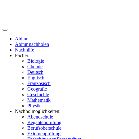
Abitur
Abitur nachholen
Nachhilfe
Fächer:
Biologie
Chemie
Deutsch
Englisch
Französisch
Geografie
Geschichte
Mathematik
Physik
Nachholmöglichkeiten:
Abendschule
Begabtenprüfung
Berufsoberschule
Externenprüfung