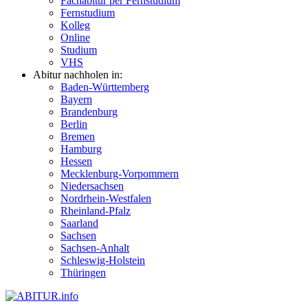
Fachabitur per Fernstudium
Fernstudium
Kolleg
Online
Studium
VHS
Abitur nachholen in:
Baden-Württemberg
Bayern
Brandenburg
Berlin
Bremen
Hamburg
Hessen
Mecklenburg-Vorpommern
Niedersachsen
Nordrhein-Westfalen
Rheinland-Pfalz
Saarland
Sachsen
Sachsen-Anhalt
Schleswig-Holstein
Thüringen