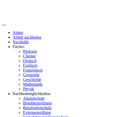
Abitur
Abitur nachholen
Nachhilfe
Fächer:
Biologie
Chemie
Deutsch
Englisch
Französisch
Geografie
Geschichte
Mathematik
Physik
Nachholmöglichkeiten:
Abendschule
Begabtenprüfung
Berufsoberschule
Externenprüfung