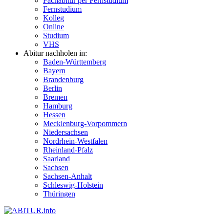
Fachabitur per Fernstudium
Fernstudium
Kolleg
Online
Studium
VHS
Abitur nachholen in:
Baden-Württemberg
Bayern
Brandenburg
Berlin
Bremen
Hamburg
Hessen
Mecklenburg-Vorpommern
Niedersachsen
Nordrhein-Westfalen
Rheinland-Pfalz
Saarland
Sachsen
Sachsen-Anhalt
Schleswig-Holstein
Thüringen