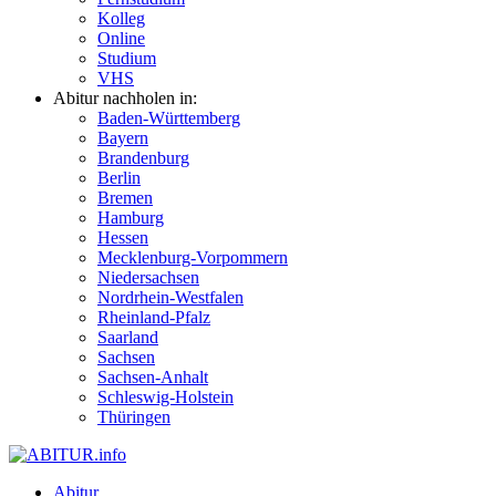
Kolleg
Online
Studium
VHS
Abitur nachholen in:
Baden-Württemberg
Bayern
Brandenburg
Berlin
Bremen
Hamburg
Hessen
Mecklenburg-Vorpommern
Niedersachsen
Nordrhein-Westfalen
Rheinland-Pfalz
Saarland
Sachsen
Sachsen-Anhalt
Schleswig-Holstein
Thüringen
Abitur