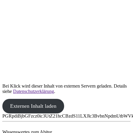
Bei Klick wird dieser Inhalt von externen Servern geladen. Details
siehe
Datenschutzerklärung
.
Externen Inhalt laden
PGRpdiBjbGFzcz0ic3UtZ21hcCBzdS11LXJlc3BvbnNpdmUtbW
Wissenswertes zum Abitur