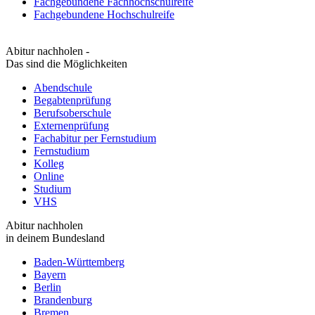
Fachgebundene Fachhochschulreife
Fachgebundene Hochschulreife
Abitur nachholen -
Das sind die Möglichkeiten
Abendschule
Begabtenprüfung
Berufsoberschule
Externenprüfung
Fachabitur per Fernstudium
Fernstudium
Kolleg
Online
Studium
VHS
Abitur nachholen
in deinem Bundesland
Baden-Württemberg
Bayern
Berlin
Brandenburg
Bremen