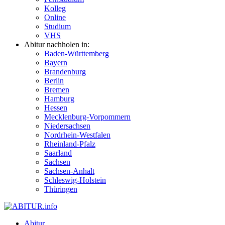
Kolleg
Online
Studium
VHS
Abitur nachholen in:
Baden-Württemberg
Bayern
Brandenburg
Berlin
Bremen
Hamburg
Hessen
Mecklenburg-Vorpommern
Niedersachsen
Nordrhein-Westfalen
Rheinland-Pfalz
Saarland
Sachsen
Sachsen-Anhalt
Schleswig-Holstein
Thüringen
Abitur