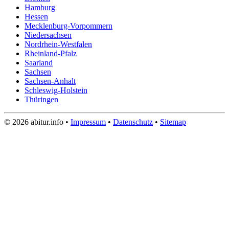
Hamburg
Hessen
Mecklenburg-Vorpommern
Niedersachsen
Nordrhein-Westfalen
Rheinland-Pfalz
Saarland
Sachsen
Sachsen-Anhalt
Schleswig-Holstein
Thüringen
© 2026 abitur.info •
Impressum
•
Datenschutz
•
Sitemap