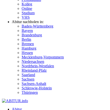
Kolleg
Online
Studium
VHS
Abitur nachholen in:
Baden-Württemberg
Bayern
Brandenburg
Berlin
Bremen
Hamburg
Hessen
Mecklenburg-Vorpommern
Niedersachsen
Nordrhein-Westfalen
Rheinland-Pfalz
Saarland
Sachsen
Sachsen-Anhalt
Schleswig-Holstein
Thüringen
Abitur