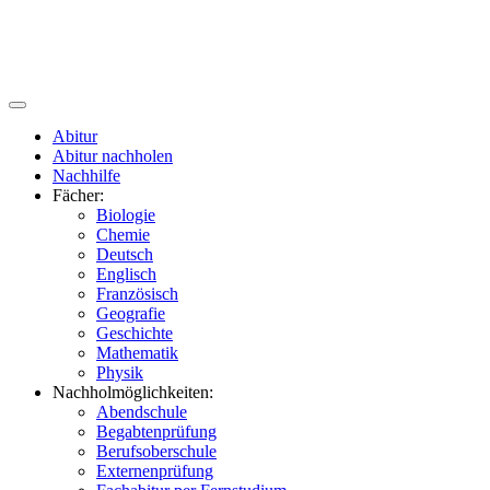
Abitur
Abitur nachholen
Nachhilfe
Fächer:
Biologie
Chemie
Deutsch
Englisch
Französisch
Geografie
Geschichte
Mathematik
Physik
Nachholmöglichkeiten:
Abendschule
Begabtenprüfung
Berufsoberschule
Externenprüfung