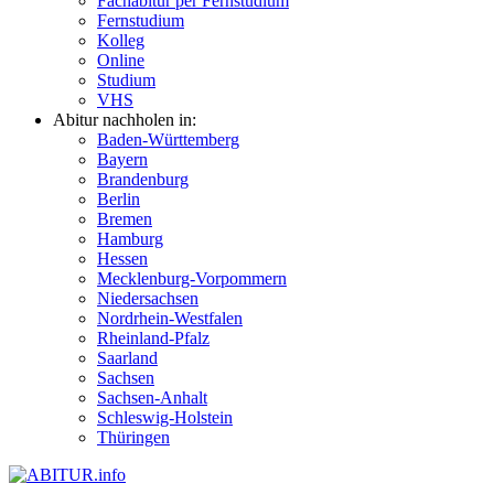
Fachabitur per Fernstudium
Fernstudium
Kolleg
Online
Studium
VHS
Abitur nachholen in:
Baden-Württemberg
Bayern
Brandenburg
Berlin
Bremen
Hamburg
Hessen
Mecklenburg-Vorpommern
Niedersachsen
Nordrhein-Westfalen
Rheinland-Pfalz
Saarland
Sachsen
Sachsen-Anhalt
Schleswig-Holstein
Thüringen