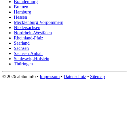
Brandenburg
Bremen
Hamburg
Hessen
Mecklenburg-Vorpommern
Niedersachsen
Nordrhein-Westfalen
Rheinland-Pfalz
Saarland
Sachsen
Sachsen-Anhalt
Schleswig-Holstein
Thüringen
© 2026 abitur.info •
Impressum
•
Datenschutz
•
Sitemap