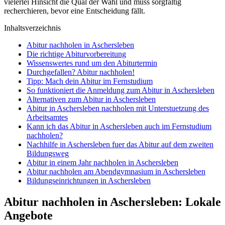
vielerlei Hinsicht die Qual der Wahl und muss sorgfältig
recherchieren, bevor eine Entscheidung fällt.
Inhaltsverzeichnis
Abitur nachholen in Aschersleben
Die richtige Abiturvorbereitung
Wissenswertes rund um den Abiturtermin
Durchgefallen? Abitur nachholen!
Tipp: Mach dein Abitur im Fernstudium
So funktioniert die Anmeldung zum Abitur in Aschersleben
Alternativen zum Abitur in Aschersleben
Abitur in Aschersleben nachholen mit Unterstuetzung des
Arbeitsamtes
Kann ich das Abitur in Aschersleben auch im Fernstudium
nachholen?
Nachhilfe in Aschersleben fuer das Abitur auf dem zweiten
Bildungsweg
Abitur in einem Jahr nachholen in Aschersleben
Abitur nachholen am Abendgymnasium in Aschersleben
Bildungseinrichtungen in Aschersleben
Abitur nachholen in Aschersleben: Lokale
Angebote