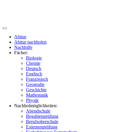
Abitur
Abitur nachholen
Nachhilfe
Fächer:
Biologie
Chemie
Deutsch
Englisch
Französisch
Geografie
Geschichte
Mathematik
Physik
Nachholmöglichkeiten:
Abendschule
Begabtenprüfung
Berufsoberschule
Externenprüfung