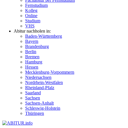
Fachabitur per Fernstudium
Fernstudium
Kolleg
Online
Studium
VHS
Abitur nachholen in:
Baden-Württemberg
Bayern
Brandenburg
Berlin
Bremen
Hamburg
Hessen
Mecklenburg-Vorpommern
Niedersachsen
Nordrhein-Westfalen
Rheinland-Pfalz
Saarland
Sachsen
Sachsen-Anhalt
Schleswig-Holstein
Thüringen