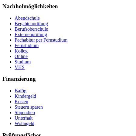
Nachholmöglichkeiten
Abendschule
Begabtenprüfung
Berufsoberschule
Externenprüfung
Fachabitur per Fernstudium
Fernstudium
Kolleg
Online
Studium
VHS
Finanzierung
Bafög
Kindergeld
Kosten
Steuern sparen
Stipendien
Unterhalt
Wohngeld
Prüfungsfächer