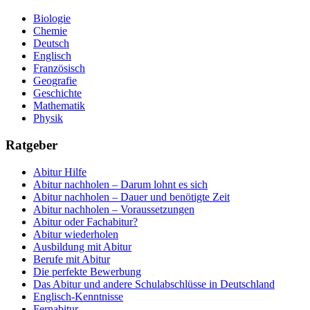
Biologie
Chemie
Deutsch
Englisch
Französisch
Geografie
Geschichte
Mathematik
Physik
Ratgeber
Abitur Hilfe
Abitur nachholen – Darum lohnt es sich
Abitur nachholen – Dauer und benötigte Zeit
Abitur nachholen – Voraussetzungen
Abitur oder Fachabitur?
Abitur wiederholen
Ausbildung mit Abitur
Berufe mit Abitur
Die perfekte Bewerbung
Das Abitur und andere Schulabschlüsse in Deutschland
Englisch-Kenntnisse
Fernabitur