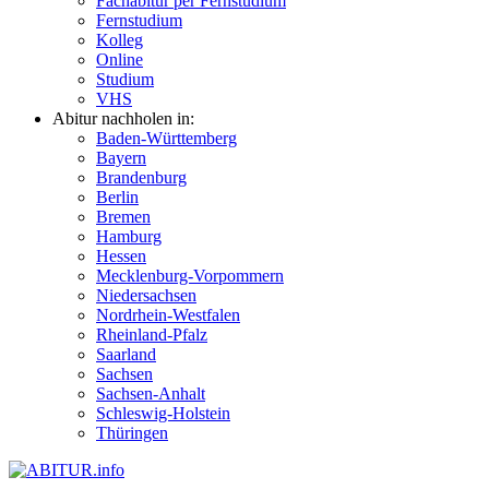
Fachabitur per Fernstudium
Fernstudium
Kolleg
Online
Studium
VHS
Abitur nachholen in:
Baden-Württemberg
Bayern
Brandenburg
Berlin
Bremen
Hamburg
Hessen
Mecklenburg-Vorpommern
Niedersachsen
Nordrhein-Westfalen
Rheinland-Pfalz
Saarland
Sachsen
Sachsen-Anhalt
Schleswig-Holstein
Thüringen