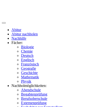
Abitur
Abitur nachholen
Nachhilfe
Fächer:
Biologie
Chemie
Deutsch
Englisch
Französisch
Geografie
Geschichte
Mathematik
Physik
Nachholmöglichkeiten:
Abendschule
Begabtenprüfung
Berufsoberschule
Externenprüfung