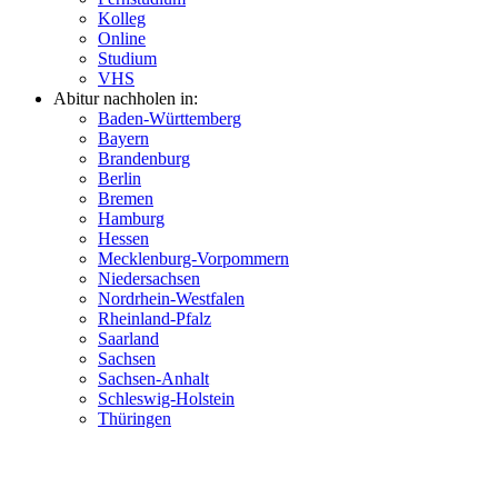
Kolleg
Online
Studium
VHS
Abitur nachholen in:
Baden-Württemberg
Bayern
Brandenburg
Berlin
Bremen
Hamburg
Hessen
Mecklenburg-Vorpommern
Niedersachsen
Nordrhein-Westfalen
Rheinland-Pfalz
Saarland
Sachsen
Sachsen-Anhalt
Schleswig-Holstein
Thüringen