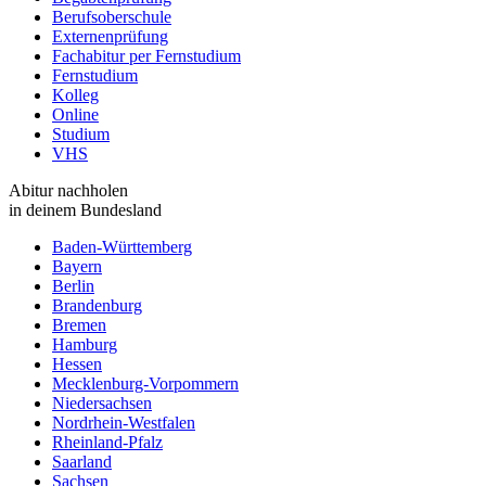
Berufsoberschule
Externenprüfung
Fachabitur per Fernstudium
Fernstudium
Kolleg
Online
Studium
VHS
Abitur nachholen
in deinem Bundesland
Baden-Württemberg
Bayern
Berlin
Brandenburg
Bremen
Hamburg
Hessen
Mecklenburg-Vorpommern
Niedersachsen
Nordrhein-Westfalen
Rheinland-Pfalz
Saarland
Sachsen