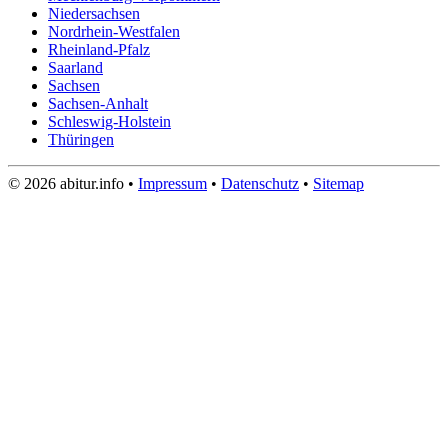
Niedersachsen
Nordrhein-Westfalen
Rheinland-Pfalz
Saarland
Sachsen
Sachsen-Anhalt
Schleswig-Holstein
Thüringen
© 2026 abitur.info •
Impressum
•
Datenschutz
•
Sitemap