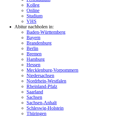
Kolleg
Online
Studium
VHS
Abitur nachholen in:
Baden-Württemberg
Bayern
Brandenburg
Berlin
Bremen
Hamburg
Hessen
Mecklenburg-Vorpommern
Niedersachsen
Nordrhein-Westfalen
Rheinland-Pfalz
Saarland
Sachsen
Sachsen-Anhalt
Schleswig-Holstein
Thüringen