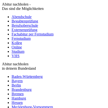
Abitur nachholen -
Das sind die Möglichkeiten
Abendschule
Begabtenprüfung
Berufsoberschule
Externenprüfung
Fachabitur per Fernstudium
Fernstudium
Kolleg
Online
Studium
VHS
Abitur nachholen
in deinem Bundesland
Baden-Württemberg
Bayern
Berlin
Brandenburg
Bremen
Hamburg
Hessen
Mecklenburg-Vorpommern