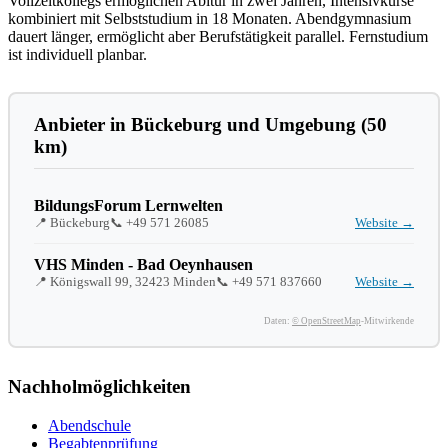
Vollzeitkollegs ermöglichen Abitur in zwei Jahren, Intensivkurse
kombiniert mit Selbststudium in 18 Monaten. Abendgymnasium
dauert länger, ermöglicht aber Berufstätigkeit parallel. Fernstudium
ist individuell planbar.
Anbieter in Bückeburg und Umgebung (50
km)
BildungsForum Lernwelten
📍 Bückeburg
📞
+49 571 26085
Website →
VHS Minden - Bad Oeynhausen
📍 Königswall 99, 32423 Minden
📞
+49 571 837660
Website →
Daten:
© OpenStreetMap
-Mitwirkende
Nachholmöglichkeiten
Abendschule
Begabtenprüfung