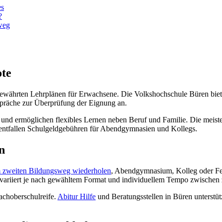
es
?
weg
ote
bewährten Lehrplänen für Erwachsene. Die Volkshochschule Büren biet
präche zur Überprüfung der Eignung an.
und ermöglichen flexibles Lernen neben Beruf und Familie. Die meis
 entfallen Schulgeldgebühren für Abendgymnasien und Kollegs.
n
m zweiten Bildungsweg wiederholen
, Abendgymnasium, Kolleg oder Fer
 variiert je nach gewähltem Format und individuellem Tempo zwischen 
achoberschulreife.
Abitur Hilfe
und Beratungsstellen in Büren unterstüt