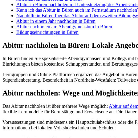
Abitur in Büren nachholen mit Unterstuetzung des Arbeitsamt
Kann ich das Abitur in Büren auch im Fernstudium nachholen
Nachhilfe in Büren fuer das Abitur auf dem zweiten Bildungs
Abitur in einem Jahr nachholen in Büren
Abitur nachholen am Abendgymnasium in Büren
Bildungseinrichtungen in Büren
Abitur nachholen in Büren: Lokale Angeb
In Büren finden Sie spezialisierte Abendgymnasien und Kollegs mit 
Einrichtungen bieten kostenlose Schnupperstunden und Beratungsges
Lerngruppen und Online-Plattformen ergänzen das Angebot in Büren 
Stipendienberatung. Besonderheit in Nordrhein-Westfalen: Teilweise
Abitur nachholen: Wege und Möglichkeite
Das Abitur nachholen ist über mehrere Wege möglich:
Abitur auf de
flexible Lernmodelle für Berufstätige und Erwachsene an. Die Dauer
Voraussetzungen sind mindestens ein Hauptschulabschluss oder die F
Informationen bei lokalen Volkshochschulen und Schulen.