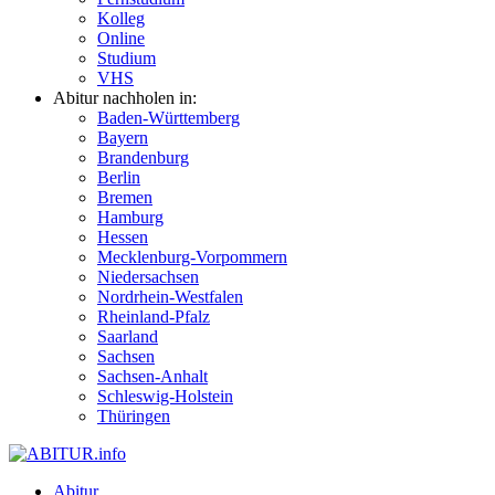
Kolleg
Online
Studium
VHS
Abitur nachholen in:
Baden-Württemberg
Bayern
Brandenburg
Berlin
Bremen
Hamburg
Hessen
Mecklenburg-Vorpommern
Niedersachsen
Nordrhein-Westfalen
Rheinland-Pfalz
Saarland
Sachsen
Sachsen-Anhalt
Schleswig-Holstein
Thüringen
Abitur