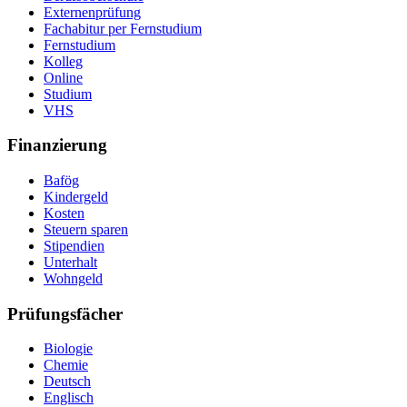
Externenprüfung
Fachabitur per Fernstudium
Fernstudium
Kolleg
Online
Studium
VHS
Finanzierung
Bafög
Kindergeld
Kosten
Steuern sparen
Stipendien
Unterhalt
Wohngeld
Prüfungsfächer
Biologie
Chemie
Deutsch
Englisch