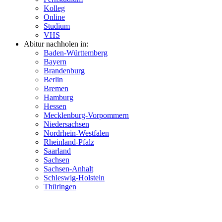
Kolleg
Online
Studium
VHS
Abitur nachholen in:
Baden-Württemberg
Bayern
Brandenburg
Berlin
Bremen
Hamburg
Hessen
Mecklenburg-Vorpommern
Niedersachsen
Nordrhein-Westfalen
Rheinland-Pfalz
Saarland
Sachsen
Sachsen-Anhalt
Schleswig-Holstein
Thüringen