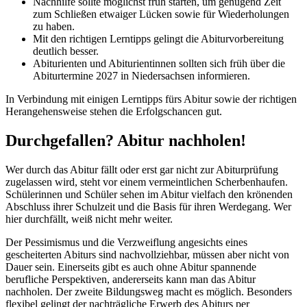
Nachhilfe sollte möglichst früh starten, um genügend Zeit
zum Schließen etwaiger Lücken sowie für Wiederholungen
zu haben.
Mit den richtigen Lerntipps gelingt die Abiturvorbereitung
deutlich besser.
Abiturienten und Abiturientinnen sollten sich früh über die
Abiturtermine 2027 in Niedersachsen informieren.
In Verbindung mit einigen Lerntipps fürs Abitur sowie der richtigen
Herangehensweise stehen die Erfolgschancen gut.
Durchgefallen? Abitur nachholen!
Wer durch das Abitur fällt oder erst gar nicht zur Abiturprüfung
zugelassen wird, steht vor einem vermeintlichen Scherbenhaufen.
Schülerinnen und Schüler sehen im Abitur vielfach den krönenden
Abschluss ihrer Schulzeit und die Basis für ihren Werdegang. Wer
hier durchfällt, weiß nicht mehr weiter.
Der Pessimismus und die Verzweiflung angesichts eines
gescheiterten Abiturs sind nachvollziehbar, müssen aber nicht von
Dauer sein. Einerseits gibt es auch ohne Abitur spannende
berufliche Perspektiven, andererseits kann man das Abitur
nachholen. Der zweite Bildungsweg macht es möglich. Besonders
flexibel gelingt der nachträgliche Erwerb des Abiturs per