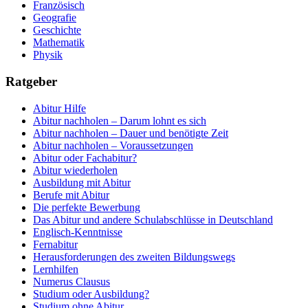
Französisch
Geografie
Geschichte
Mathematik
Physik
Ratgeber
Abitur Hilfe
Abitur nachholen – Darum lohnt es sich
Abitur nachholen – Dauer und benötigte Zeit
Abitur nachholen – Voraussetzungen
Abitur oder Fachabitur?
Abitur wiederholen
Ausbildung mit Abitur
Berufe mit Abitur
Die perfekte Bewerbung
Das Abitur und andere Schulabschlüsse in Deutschland
Englisch-Kenntnisse
Fernabitur
Herausforderungen des zweiten Bildungswegs
Lernhilfen
Numerus Clausus
Studium oder Ausbildung?
Studium ohne Abitur