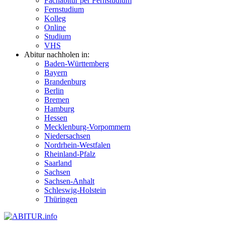
Fachabitur per Fernstudium
Fernstudium
Kolleg
Online
Studium
VHS
Abitur nachholen in:
Baden-Württemberg
Bayern
Brandenburg
Berlin
Bremen
Hamburg
Hessen
Mecklenburg-Vorpommern
Niedersachsen
Nordrhein-Westfalen
Rheinland-Pfalz
Saarland
Sachsen
Sachsen-Anhalt
Schleswig-Holstein
Thüringen