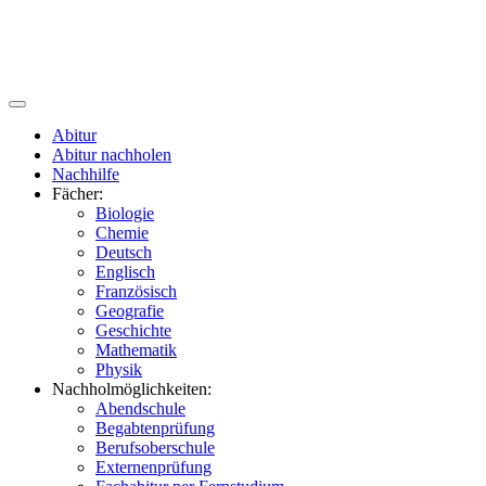
Abitur
Abitur nachholen
Nachhilfe
Fächer:
Biologie
Chemie
Deutsch
Englisch
Französisch
Geografie
Geschichte
Mathematik
Physik
Nachholmöglichkeiten:
Abendschule
Begabtenprüfung
Berufsoberschule
Externenprüfung