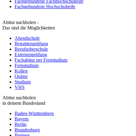
Fachgebundene Fachhochschulreife
Fachgebundene Hochschulreife
Abitur nachholen -
Das sind die Möglichkeiten
Abendschule
Begabtenprüfung
Berufsoberschule
Externenprüfung
Fachabitur per Fernstudium
Fernstudium
Kolleg
Online
Studium
VHS
Abitur nachholen
in deinem Bundesland
Baden-Württemberg
Bayern
Berlin
Brandenburg
Bremen