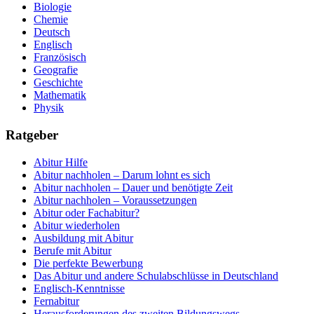
Biologie
Chemie
Deutsch
Englisch
Französisch
Geografie
Geschichte
Mathematik
Physik
Ratgeber
Abitur Hilfe
Abitur nachholen – Darum lohnt es sich
Abitur nachholen – Dauer und benötigte Zeit
Abitur nachholen – Voraussetzungen
Abitur oder Fachabitur?
Abitur wiederholen
Ausbildung mit Abitur
Berufe mit Abitur
Die perfekte Bewerbung
Das Abitur und andere Schulabschlüsse in Deutschland
Englisch-Kenntnisse
Fernabitur
Herausforderungen des zweiten Bildungswegs