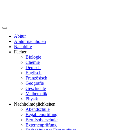
Abitur
Abitur nachholen
Nachhilfe
Fächer:
Biologie
Chemie
Deutsch
Englisch
Französisch
Geografie
Geschichte
Mathematik
Physik
Nachholmöglichkeiten:
Abendschule
Begabtenprüfung
Berufsoberschule
Externenprüfung