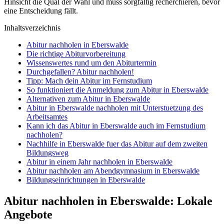
Hinsicht die Qual der Wahl und muss sorgfältig recherchieren, bevor
eine Entscheidung fällt.
Inhaltsverzeichnis
Abitur nachholen in Eberswalde
Die richtige Abiturvorbereitung
Wissenswertes rund um den Abiturtermin
Durchgefallen? Abitur nachholen!
Tipp: Mach dein Abitur im Fernstudium
So funktioniert die Anmeldung zum Abitur in Eberswalde
Alternativen zum Abitur in Eberswalde
Abitur in Eberswalde nachholen mit Unterstuetzung des
Arbeitsamtes
Kann ich das Abitur in Eberswalde auch im Fernstudium
nachholen?
Nachhilfe in Eberswalde fuer das Abitur auf dem zweiten
Bildungsweg
Abitur in einem Jahr nachholen in Eberswalde
Abitur nachholen am Abendgymnasium in Eberswalde
Bildungseinrichtungen in Eberswalde
Abitur nachholen in Eberswalde: Lokale
Angebote