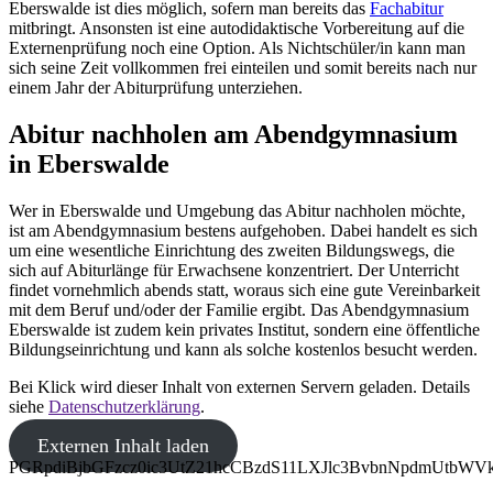
Eberswalde ist dies möglich, sofern man bereits das
Fachabitur
mitbringt. Ansonsten ist eine autodidaktische Vorbereitung auf die
Externenprüfung noch eine Option. Als Nichtschüler/in kann man
sich seine Zeit vollkommen frei einteilen und somit bereits nach nur
einem Jahr der Abiturprüfung unterziehen.
Abitur nachholen am Abendgymnasium
in Eberswalde
Wer in Eberswalde und Umgebung das Abitur nachholen möchte,
ist am Abendgymnasium bestens aufgehoben. Dabei handelt es sich
um eine wesentliche Einrichtung des zweiten Bildungswegs, die
sich auf Abiturlänge für Erwachsene konzentriert. Der Unterricht
findet vornehmlich abends statt, woraus sich eine gute Vereinbarkeit
mit dem Beruf und/oder der Familie ergibt. Das Abendgymnasium
Eberswalde ist zudem kein privates Institut, sondern eine öffentliche
Bildungseinrichtung und kann als solche kostenlos besucht werden.
Bei Klick wird dieser Inhalt von externen Servern geladen. Details
siehe
Datenschutzerklärung
.
Externen Inhalt laden
PGRpdiBjbGFzcz0ic3UtZ21hcCBzdS11LXJlc3BvbnNpdmUtb