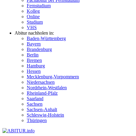
Fachabitur per Fernstudium
Fernstudium
Kolleg
Online
Studium
VHS
Abitur nachholen in:
Baden-Württemberg
Bayern
Brandenburg
Berlin
Bremen
Hamburg
Hessen
Mecklenburg-Vorpommern
Niedersachsen
Nordrhein-Westfalen
Rheinland-Pfalz
Saarland
Sachsen
Sachsen-Anhalt
Schleswig-Holstein
Thüringen