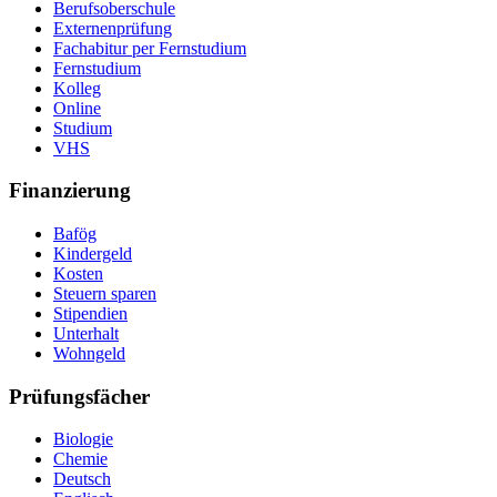
Berufsoberschule
Externenprüfung
Fachabitur per Fernstudium
Fernstudium
Kolleg
Online
Studium
VHS
Finanzierung
Bafög
Kindergeld
Kosten
Steuern sparen
Stipendien
Unterhalt
Wohngeld
Prüfungsfächer
Biologie
Chemie
Deutsch