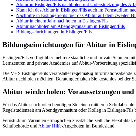
Abitur in Eislingen/Fils nachholen mit Unterstuetzung des Arb
Kann ich das Abitur in Eislingen/Fils auch im Fernstudium na
Nachhilfe in Eislingen/Fils fuer das Abitur auf dem zweiten 
Abitur in einem Jahr nachholen in Eislingen/Fils
Abitur nachholen am Abendgymnasium in Eislingen/Fils
Bildungseinrichtungen in Eislingen/Fils
Bildungseinrichtungen für Abitur in Eislin
Eislingen/Fils verfügt über mehrere staatliche und private Schulen mit
Lernzentren und private Academies auf Abitur-Vorbereitung spezialisi
Die VHS Eislingen/Fils veranstaltet regelmäßig Informationsabend
Abitur nachholen möchten. Beratung erhalten Sie kostenlos bei der S
Abitur wiederholen: Voraussetzungen und
Für das Abitur nachholen benötigen Sie einen mittleren Schulabschlu
Regelstudienzeit am Abendgymnasium oder Kolleg in Eislingen/Fils bet
Fernstudium-Varianten ermöglichen zusätzliche zeitliche Flexibilität, 
Schulbehörde und
Abitur Hilfe
-Angeboten im Bundesland.