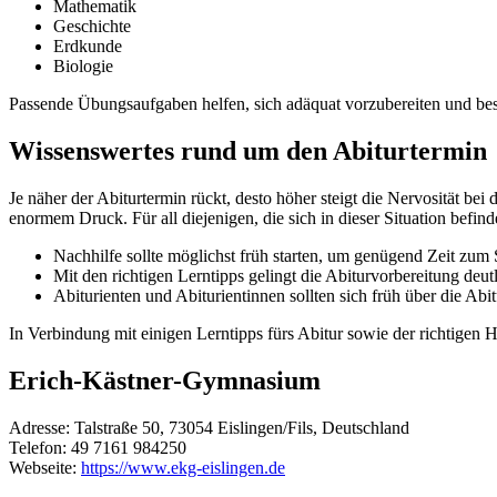
Mathematik
Geschichte
Erdkunde
Biologie
Passende Übungsaufgaben helfen, sich adäquat vorzubereiten und best
Wissenswertes rund um den Abiturtermin
Je näher der Abiturtermin rückt, desto höher steigt die Nervosität b
enormem Druck. Für all diejenigen, die sich in dieser Situation befin
Nachhilfe sollte möglichst früh starten, um genügend Zeit zu
Mit den richtigen Lerntipps gelingt die Abiturvorbereitung deutl
Abiturienten und Abiturientinnen sollten sich früh über die A
In Verbindung mit einigen Lerntipps fürs Abitur sowie der richtigen
Erich-Kästner-Gymnasium
Adresse:
Talstraße 50, 73054 Eislingen/Fils, Deutschland
Telefon:
49 7161 984250
Webseite:
https://www.ekg-eislingen.de