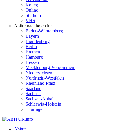
Kolleg
Online
Studium
VHS
Abitur nachholen in:
Baden-Württemberg
Bayern
Brandenburg
Berlin
Bremen
Hamburg
Hessen
Mecklenburg-Vorpommern
Niedersachsen
Nordrhein-Westfalen
Rheinland-Pfalz
Saarland
Sachsen
Sachsen-Anhalt
Schleswig-Holstein
Thüringen
Abitur