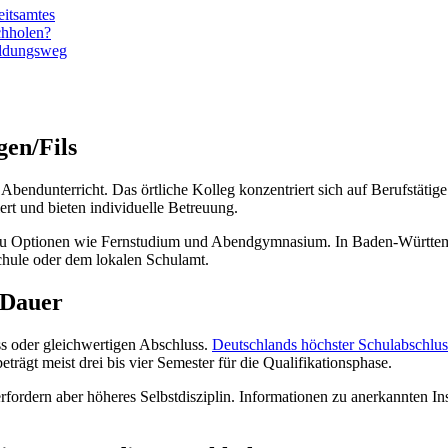
eitsamtes
chholen?
Bildungsweg
gen/Fils
 Abendunterricht. Das örtliche Kolleg konzentriert sich auf Berufstätig
ert und bieten individuelle Betreuung.
e zu Optionen wie Fernstudium und Abendgymnasium. In Baden-Württemb
chule oder dem lokalen Schulamt.
 Dauer
ss oder gleichwertigen Abschluss.
Deutschlands höchster Schulabschlus
rägt meist drei bis vier Semester für die Qualifikationsphase.
erfordern aber höheres Selbstdisziplin. Informationen zu anerkannten Inst