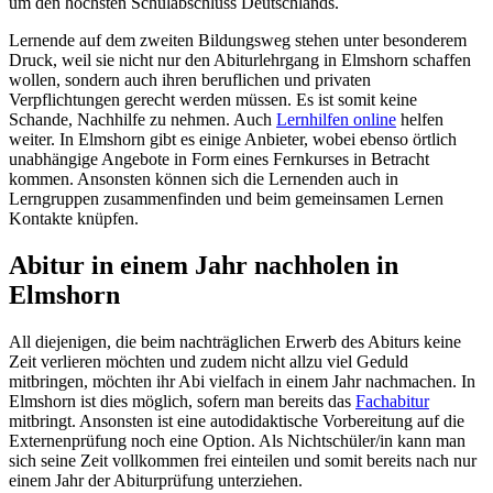
um den höchsten Schulabschluss Deutschlands.
Lernende auf dem zweiten Bildungsweg stehen unter besonderem
Druck, weil sie nicht nur den Abiturlehrgang in Elmshorn schaffen
wollen, sondern auch ihren beruflichen und privaten
Verpflichtungen gerecht werden müssen. Es ist somit keine
Schande, Nachhilfe zu nehmen. Auch
Lernhilfen online
helfen
weiter. In Elmshorn gibt es einige Anbieter, wobei ebenso örtlich
unabhängige Angebote in Form eines Fernkurses in Betracht
kommen. Ansonsten können sich die Lernenden auch in
Lerngruppen zusammenfinden und beim gemeinsamen Lernen
Kontakte knüpfen.
Abitur in einem Jahr nachholen in
Elmshorn
All diejenigen, die beim nachträglichen Erwerb des Abiturs keine
Zeit verlieren möchten und zudem nicht allzu viel Geduld
mitbringen, möchten ihr Abi vielfach in einem Jahr nachmachen. In
Elmshorn ist dies möglich, sofern man bereits das
Fachabitur
mitbringt. Ansonsten ist eine autodidaktische Vorbereitung auf die
Externenprüfung noch eine Option. Als Nichtschüler/in kann man
sich seine Zeit vollkommen frei einteilen und somit bereits nach nur
einem Jahr der Abiturprüfung unterziehen.