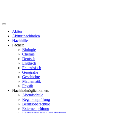
Abitur
Abitur nachholen
Nachhilfe
Fächer:
Biologie
Chemie
Deutsch
Englisch
Französisch
Geografie
Geschichte
Mathematik
Physik
Nachholmöglichkeiten:
Abendschule
Begabtenprüfung
Berufsoberschule
Externenprüfung