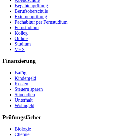
Abendschule
Begabtenprüfung
Berufsoberschule
Externenprüfung
Fachabitur per Fernstudium
Fernstudium
Kolleg
Online
Studium
VHS
Finanzierung
Bafög
Kindergeld
Kosten
Steuern sparen
Stipendien
Unterhalt
Wohngeld
Prüfungsfächer
Biologie
Chemie