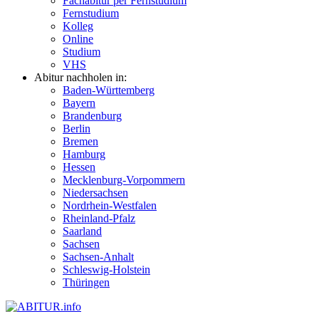
Fachabitur per Fernstudium
Fernstudium
Kolleg
Online
Studium
VHS
Abitur nachholen in:
Baden-Württemberg
Bayern
Brandenburg
Berlin
Bremen
Hamburg
Hessen
Mecklenburg-Vorpommern
Niedersachsen
Nordrhein-Westfalen
Rheinland-Pfalz
Saarland
Sachsen
Sachsen-Anhalt
Schleswig-Holstein
Thüringen