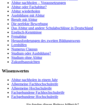
Abitur nachholen – Voraussetzungen
Abitur oder Fachabitur?
Abitur wiederholen
Ausbildung mit Abitur
Berufe mit Abitur
Die perfekte Bewerbung
Das Abitur und andere Schulabschlüsse in Deutschland
Englisch-Kenntnisse
Fernabitur
Herausforderungen des zweiten Bildungswegs
Lernhilfen
Numerus Clausus
Studium oder Ausbildung?
Studium ohne Abitur
Zukunftsaussichten
Wissenswertes
Abitur nachholen in einem Jahr
Allgemeine Fachhochschulreife
Allgemeine Hochschulreife
Fachgebundene Fachhochschulreife
Fachgebundene Hochschulreife
Sie fanden diesen Beitrag hilfreich?