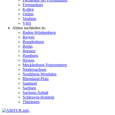
Fachabitur per Fernstudium
Fernstudium
Kolleg
Online
Studium
VHS
Abitur nachholen in:
Baden-Württemberg
Bayern
Brandenburg
Berlin
Bremen
Hamburg
Hessen
Mecklenburg-Vorpommern
Niedersachsen
Nordrhein-Westfalen
Rheinland-Pfalz
Saarland
Sachsen
Sachsen-Anhalt
Schleswig-Holstein
Thüringen