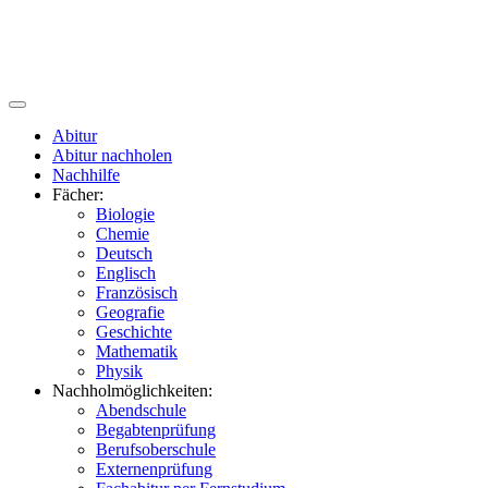
Abitur
Abitur nachholen
Nachhilfe
Fächer:
Biologie
Chemie
Deutsch
Englisch
Französisch
Geografie
Geschichte
Mathematik
Physik
Nachholmöglichkeiten:
Abendschule
Begabtenprüfung
Berufsoberschule
Externenprüfung