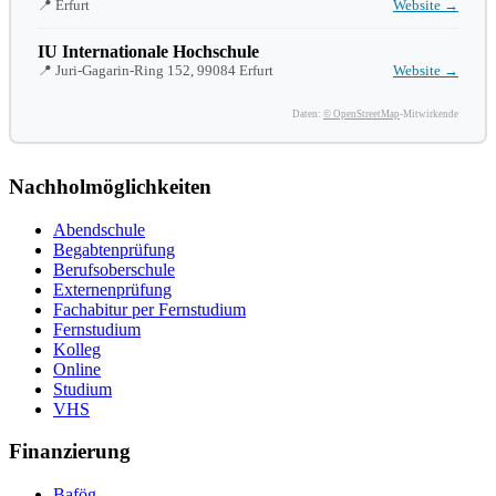
📍 Erfurt
Website →
IU Internationale Hochschule
📍 Juri-Gagarin-Ring 152, 99084 Erfurt
Website →
Daten:
© OpenStreetMap
-Mitwirkende
Nachholmöglichkeiten
Abendschule
Begabtenprüfung
Berufsoberschule
Externenprüfung
Fachabitur per Fernstudium
Fernstudium
Kolleg
Online
Studium
VHS
Finanzierung
Bafög