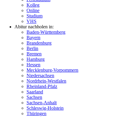
Kolleg
Online
Studium
VHS
Abitur nachholen in:
Baden-Württemberg
Bayern
Brandenburg
Berlin
Bremen
Hamburg
Hessen
Mecklenburg-Vorpommern
Niedersachsen
Nordrhein-Westfalen
Rheinland-Pfalz
Saarland
Sachsen
Sachsen-Anhalt
Schleswig-Holstein
Thüringen