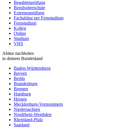
Begabtenprüfung
Berufsoberschule
Externenprüfung
Fachabitur per Fernstudium
Fernstudium
Kolleg
Online
Studium
VHS
Abitur nachholen
in deinem Bundesland
Baden-Württemberg
Bayern
Berlin
Brandenburg
Bremen
Hamburg
Hessen
Mecklenburg-Vorpommern
Niedersachsen
Nordrhein-Westfalen
Rheinland-Pfalz
Saarland