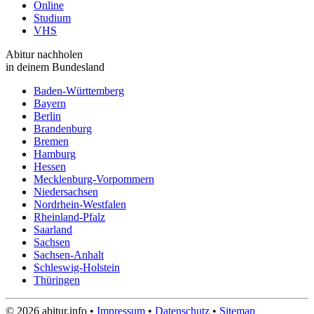
Online
Studium
VHS
Abitur nachholen
in deinem Bundesland
Baden-Württemberg
Bayern
Berlin
Brandenburg
Bremen
Hamburg
Hessen
Mecklenburg-Vorpommern
Niedersachsen
Nordrhein-Westfalen
Rheinland-Pfalz
Saarland
Sachsen
Sachsen-Anhalt
Schleswig-Holstein
Thüringen
© 2026 abitur.info •
Impressum
•
Datenschutz
•
Sitemap