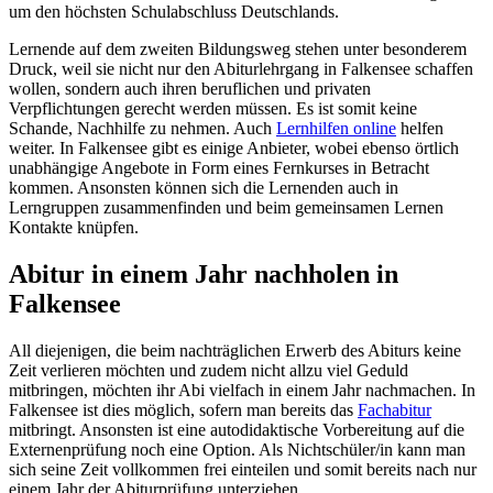
um den höchsten Schulabschluss Deutschlands.
Lernende auf dem zweiten Bildungsweg stehen unter besonderem
Druck, weil sie nicht nur den Abiturlehrgang in Falkensee schaffen
wollen, sondern auch ihren beruflichen und privaten
Verpflichtungen gerecht werden müssen. Es ist somit keine
Schande, Nachhilfe zu nehmen. Auch
Lernhilfen online
helfen
weiter. In Falkensee gibt es einige Anbieter, wobei ebenso örtlich
unabhängige Angebote in Form eines Fernkurses in Betracht
kommen. Ansonsten können sich die Lernenden auch in
Lerngruppen zusammenfinden und beim gemeinsamen Lernen
Kontakte knüpfen.
Abitur in einem Jahr nachholen in
Falkensee
All diejenigen, die beim nachträglichen Erwerb des Abiturs keine
Zeit verlieren möchten und zudem nicht allzu viel Geduld
mitbringen, möchten ihr Abi vielfach in einem Jahr nachmachen. In
Falkensee ist dies möglich, sofern man bereits das
Fachabitur
mitbringt. Ansonsten ist eine autodidaktische Vorbereitung auf die
Externenprüfung noch eine Option. Als Nichtschüler/in kann man
sich seine Zeit vollkommen frei einteilen und somit bereits nach nur
einem Jahr der Abiturprüfung unterziehen.