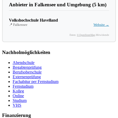
Anbieter in Falkensee und Umgebung (5 km)
Volkshochschule Havelland
📍 Falkensee
Website →
Daten:
© OpenStreetMap
-Mitwirkende
Nachholmöglichkeiten
Abendschule
Begabtenprüfung
Berufsoberschule
Externenprüfung
Fachabitur per Fernstudium
Fernstudium
Kolleg
Online
Studium
VHS
Finanzierung