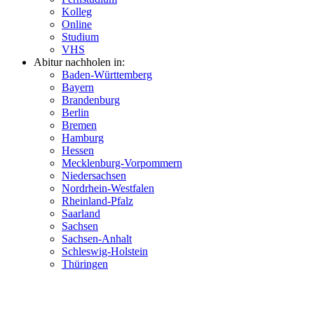
Kolleg
Online
Studium
VHS
Abitur nachholen in:
Baden-Württemberg
Bayern
Brandenburg
Berlin
Bremen
Hamburg
Hessen
Mecklenburg-Vorpommern
Niedersachsen
Nordrhein-Westfalen
Rheinland-Pfalz
Saarland
Sachsen
Sachsen-Anhalt
Schleswig-Holstein
Thüringen