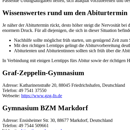
Passende Übungsaufgaben helfen, sich adäquat vorzubereiten und best
Wissenswertes rund um den Abiturtermin
Je näher der Abiturtermin rückt, desto höher steigt die Nervosität b
enormem Druck. Für all diejenigen, die sich in dieser Situation befin
Nachhilfe sollte möglichst früh starten, um genügend Zeit zu
Mit den richtigen Lerntipps gelingt die Abiturvorbereitung deutl
Abiturienten und Abiturientinnen sollten sich früh über die A
In Verbindung mit einigen Lerntipps fürs Abitur sowie der richtigen
Graf-Zeppelin-Gymnasium
Adresse:
Katharinenstraße 20, 88045 Friedrichshafen, Deutschland
Telefon:
49 7541 37550
Webseite:
https://www.gzg-fn.de
Gymnasium BZM Markdorf
Adresse:
Ensisheimer Str. 30, 88677 Markdorf, Deutschland
Telefon:
49 7544 509661