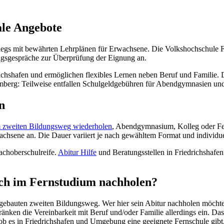
ale Angebote
llegs mit bewährten Lehrplänen für Erwachsene. Die Volkshochschule F
ngsgespräche zur Überprüfung der Eignung an.
chshafen und ermöglichen flexibles Lernen neben Beruf und Familie. 
mberg: Teilweise entfallen Schulgeldgebühren für Abendgymnasien und
n
m zweiten Bildungsweg wiederholen
, Abendgymnasium, Kolleg oder Fer
wachsene an. Die Dauer variiert je nach gewähltem Format und individ
achoberschulreife.
Abitur Hilfe
und Beratungsstellen in Friedrichshafen
uch im Fernstudium nachholen?
sgebauten zweiten Bildungsweg. Wer hier sein Abitur nachholen möchte
änken die Vereinbarkeit mit Beruf und/oder Familie allerdings ein. Da
ob es in Friedrichshafen und Umgebung eine geeignete Fernschule gibt