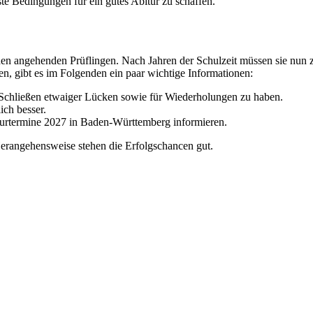
e Bedingungen für ein gutes Abitur zu schaffen.
ei den angehenden Prüflingen. Nach Jahren der Schulzeit müssen sie nun
den, gibt es im Folgenden ein paar wichtige Informationen:
m Schließen etwaiger Lücken sowie für Wiederholungen zu haben.
ich besser.
biturtermine 2027 in Baden-Württemberg informieren.
 Herangehensweise stehen die Erfolgschancen gut.