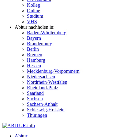
Kolleg
Online
Studium
VHS
Abitur nachholen in:
Baden-Württemberg
Bayern
Brandenburg
Berlin
Bremen
Hamburg
Hessen
Mecklenburg-Vorpommern
Niedersachsen
Nordrhein-Westfalen
Rheinland-Pfalz
Saarland
Sachsen
Sachsen-Anhalt
Schleswig-Holstein
Thüringen
Abitur