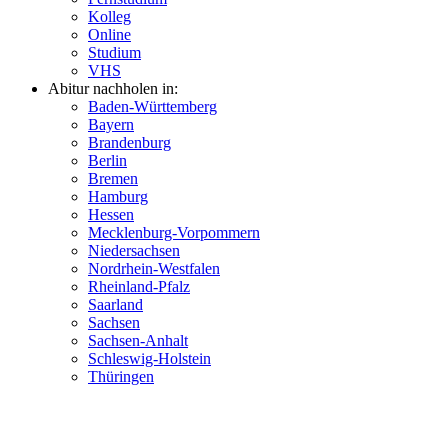
Kolleg
Online
Studium
VHS
Abitur nachholen in:
Baden-Württemberg
Bayern
Brandenburg
Berlin
Bremen
Hamburg
Hessen
Mecklenburg-Vorpommern
Niedersachsen
Nordrhein-Westfalen
Rheinland-Pfalz
Saarland
Sachsen
Sachsen-Anhalt
Schleswig-Holstein
Thüringen