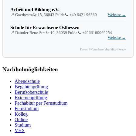
Arbeit und Bildung e.V.
📍 Goethestraße 15, 36043 Fulda
📞
+49 6421 96360
Website →
Schule für Erwachsene Osthessen
📍 Daimler-Benz-Straße 10, 36039 Fulda
📞
+4966160069254
Website →
Daten:
© OpenStreetMap
-Mitwirkende
Nachholmöglichkeiten
Abendschule
Begabtenprüfung
Berufsoberschule
Externenprüfung
Fachabitur per Fernstudium
Fernstudium
Kolleg
Online
Studium
VHS