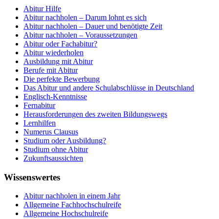
Abitur Hilfe
Abitur nachholen – Darum lohnt es sich
Abitur nachholen – Dauer und benötigte Zeit
Abitur nachholen – Voraussetzungen
Abitur oder Fachabitur?
Abitur wiederholen
Ausbildung mit Abitur
Berufe mit Abitur
Die perfekte Bewerbung
Das Abitur und andere Schulabschlüsse in Deutschland
Englisch-Kenntnisse
Fernabitur
Herausforderungen des zweiten Bildungswegs
Lernhilfen
Numerus Clausus
Studium oder Ausbildung?
Studium ohne Abitur
Zukunftsaussichten
Wissenswertes
Abitur nachholen in einem Jahr
Allgemeine Fachhochschulreife
Allgemeine Hochschulreife