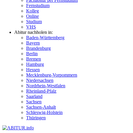
Fachabitur per Fernstudium
Fernstudium
Kolleg
Online
Studium
VHS
Abitur nachholen in:
Baden-Württemberg
Bayern
Brandenburg
Berlin
Bremen
Hamburg
Hessen
Mecklenburg-Vorpommern
Niedersachsen
Nordrhein-Westfalen
Rheinland-Pfalz
Saarland
Sachsen
Sachsen-Anhalt
Schleswig-Holstein
Thüringen