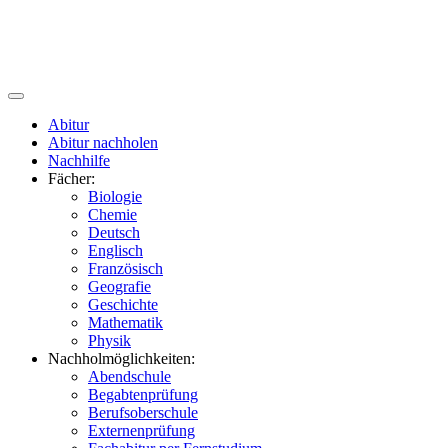
Abitur
Abitur nachholen
Nachhilfe
Fächer:
Biologie
Chemie
Deutsch
Englisch
Französisch
Geografie
Geschichte
Mathematik
Physik
Nachholmöglichkeiten:
Abendschule
Begabtenprüfung
Berufsoberschule
Externenprüfung