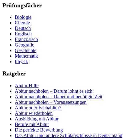
Prüfungsfächer
Biologie
Chemie
Deutsch
Englisch
Französisch
Geografie
Geschichte
Mathematik
Physik
Ratgeber
Abitur Hilfe
Abitur nachholen – Darum lohnt es sich
Abitur nachholen – Dauer und benötigte Zeit
Abitur nachholen – Voraussetzungen
Abitur oder Fachabitur?
Abitur wiederholen
Ausbildung mit Abitur
Berufe mit Abitur
Die perfekte Bewerbung
Das Abitur und andere Schulabschlüsse in Deutschland