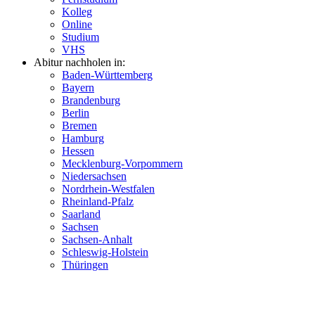
Kolleg
Online
Studium
VHS
Abitur nachholen in:
Baden-Württemberg
Bayern
Brandenburg
Berlin
Bremen
Hamburg
Hessen
Mecklenburg-Vorpommern
Niedersachsen
Nordrhein-Westfalen
Rheinland-Pfalz
Saarland
Sachsen
Sachsen-Anhalt
Schleswig-Holstein
Thüringen