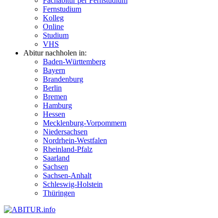
Fachabitur per Fernstudium
Fernstudium
Kolleg
Online
Studium
VHS
Abitur nachholen in:
Baden-Württemberg
Bayern
Brandenburg
Berlin
Bremen
Hamburg
Hessen
Mecklenburg-Vorpommern
Niedersachsen
Nordrhein-Westfalen
Rheinland-Pfalz
Saarland
Sachsen
Sachsen-Anhalt
Schleswig-Holstein
Thüringen