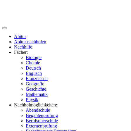
Abitur
Abitur nachholen
Nachhilfe
Fächer:
Biologie
Chemie
Deutsch
Englisch
Französisch
Geografie
Geschichte
Mathematik
Physik
Nachholmöglichkeiten:
Abendschule
Begabtenprüfung
Berufsoberschule
Externenprüfung