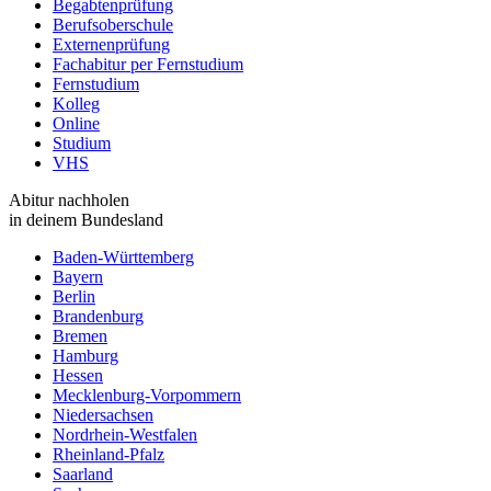
Begabtenprüfung
Berufsoberschule
Externenprüfung
Fachabitur per Fernstudium
Fernstudium
Kolleg
Online
Studium
VHS
Abitur nachholen
in deinem Bundesland
Baden-Württemberg
Bayern
Berlin
Brandenburg
Bremen
Hamburg
Hessen
Mecklenburg-Vorpommern
Niedersachsen
Nordrhein-Westfalen
Rheinland-Pfalz
Saarland