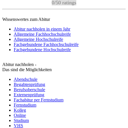
0
/
5
0
ratings
Wissenswertes zum Abitur
Abitur nachholen in einem Jahr
Allgemeine Fachhochschulreife
Allgemeine Hochschulreife
Fachgebundene Fachhochschulreife
Fachgebundene Hochschulreife
Abitur nachholen -
Das sind die Möglichkeiten
Abendschule
Begabtenprüfung
Berufsoberschule
Externenprüfung
Fachabitur per Fernstudium
Fernstudium
Kolleg
Online
Studium
VHS