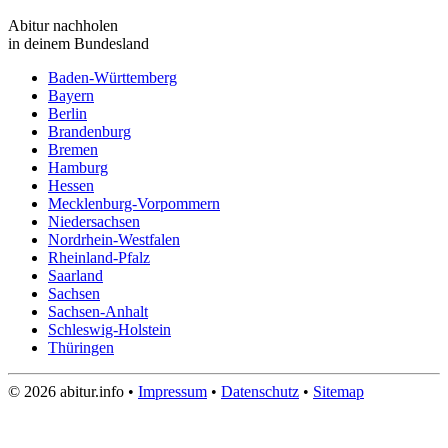
Abitur nachholen
in deinem Bundesland
Baden-Württemberg
Bayern
Berlin
Brandenburg
Bremen
Hamburg
Hessen
Mecklenburg-Vorpommern
Niedersachsen
Nordrhein-Westfalen
Rheinland-Pfalz
Saarland
Sachsen
Sachsen-Anhalt
Schleswig-Holstein
Thüringen
© 2026 abitur.info •
Impressum
•
Datenschutz
•
Sitemap