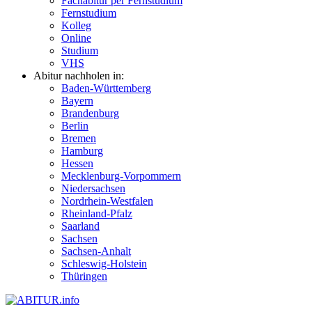
Fachabitur per Fernstudium
Fernstudium
Kolleg
Online
Studium
VHS
Abitur nachholen in:
Baden-Württemberg
Bayern
Brandenburg
Berlin
Bremen
Hamburg
Hessen
Mecklenburg-Vorpommern
Niedersachsen
Nordrhein-Westfalen
Rheinland-Pfalz
Saarland
Sachsen
Sachsen-Anhalt
Schleswig-Holstein
Thüringen