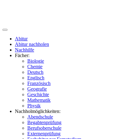
Abitur
Abitur nachholen
Nachhilfe
Fächer:
Biologie
Chemie
Deutsch
Englisch
Französisch
Geografie
Geschichte
Mathematik
Physik
Nachholmöglichkeiten:
Abendschule
Begabtenprüfung
Berufsoberschule
Externenprüfung