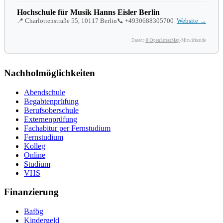
Hochschule für Musik Hanns Eisler Berlin
📍 Charlottenstraße 55, 10117 Berlin
📞
+4930688305700
Website →
Daten:
© OpenStreetMap
-Mitwirkende
Nachholmöglichkeiten
Abendschule
Begabtenprüfung
Berufsoberschule
Externenprüfung
Fachabitur per Fernstudium
Fernstudium
Kolleg
Online
Studium
VHS
Finanzierung
Bafög
Kindergeld