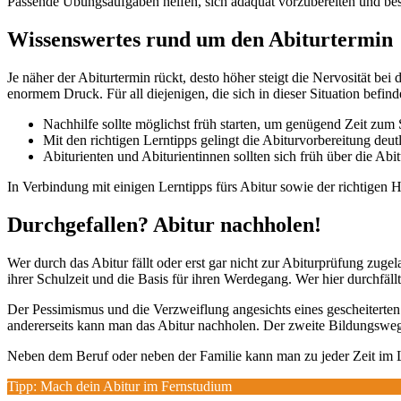
Passende Übungsaufgaben helfen, sich adäquat vorzubereiten und best
Wissenswertes rund um den Abiturtermin
Je näher der Abiturtermin rückt, desto höher steigt die Nervosität b
enormem Druck. Für all diejenigen, die sich in dieser Situation befin
Nachhilfe sollte möglichst früh starten, um genügend Zeit zu
Mit den richtigen Lerntipps gelingt die Abiturvorbereitung deutl
Abiturienten und Abiturientinnen sollten sich früh über die Abi
In Verbindung mit einigen Lerntipps fürs Abitur sowie der richtigen
Durchgefallen? Abitur nachholen!
Wer durch das Abitur fällt oder erst gar nicht zur Abiturprüfung zug
ihrer Schulzeit und die Basis für ihren Werdegang. Wer hier durchfällt
Der Pessimismus und die Verzweiflung angesichts eines gescheiterten 
andererseits kann man das Abitur nachholen. Der zweite Bildungsweg 
Neben dem Beruf oder neben der Familie kann man zu jeder Zeit im
Tipp: Mach dein Abitur im Fernstudium