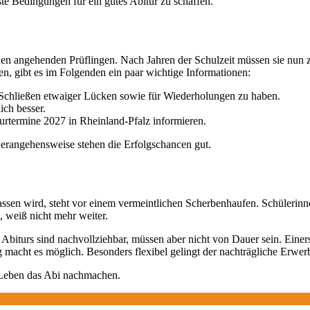
e Bedingungen für ein gutes Abitur zu schaffen.
ei den angehenden Prüflingen. Nach Jahren der Schulzeit müssen sie nun
den, gibt es im Folgenden ein paar wichtige Informationen:
m Schließen etwaiger Lücken sowie für Wiederholungen zu haben.
ich besser.
turtermine 2027 in Rheinland-Pfalz informieren.
 Herangehensweise stehen die Erfolgschancen gut.
elassen wird, steht vor einem vermeintlichen Scherbenhaufen. Schüleri
, weiß nicht mehr weiter.
Abiturs sind nachvollziehbar, müssen aber nicht von Dauer sein. Einers
macht es möglich. Besonders flexibel gelingt der nachträgliche Erwer
 Leben das Abi nachmachen.