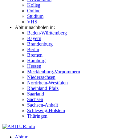
Kolleg
Online
Studium
VHS
Abitur nachholen in:
Baden-Württemberg
Bayern
Brandenburg
Berlin
Bremen
Hamburg
Hessen
Mecklenburg-Vorpommern
Niedersachsen
Nordrhein-Westfalen
Rheinland-Pfalz
Saarland
Sachsen
Sachsen-Anhalt
Schleswig-Holstein
Thüringen
Abitur