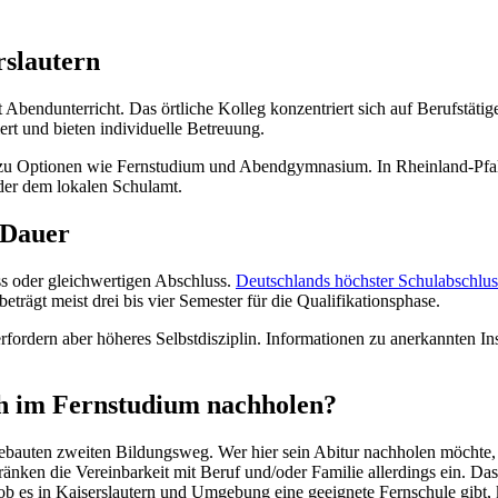
rslautern
 Abendunterricht. Das örtliche Kolleg konzentriert sich auf Berufstätig
ert und bieten individuelle Betreuung.
 zu Optionen wie Fernstudium und Abendgymnasium. In Rheinland-Pfalz
der dem lokalen Schulamt.
 Dauer
ss oder gleichwertigen Abschluss.
Deutschlands höchster Schulabschlus
rägt meist drei bis vier Semester für die Qualifikationsphase.
erfordern aber höheres Selbstdisziplin. Informationen zu anerkannten Ins
ch im Fernstudium nachholen?
gebauten zweiten Bildungsweg. Wer hier sein Abitur nachholen möchte,
änken die Vereinbarkeit mit Beruf und/oder Familie allerdings ein. Da
ob es in Kaiserslautern und Umgebung eine geeignete Fernschule gibt,