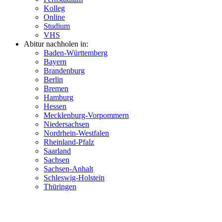
Kolleg
Online
Studium
VHS
Abitur nachholen in:
Baden-Württemberg
Bayern
Brandenburg
Berlin
Bremen
Hamburg
Hessen
Mecklenburg-Vorpommern
Niedersachsen
Nordrhein-Westfalen
Rheinland-Pfalz
Saarland
Sachsen
Sachsen-Anhalt
Schleswig-Holstein
Thüringen