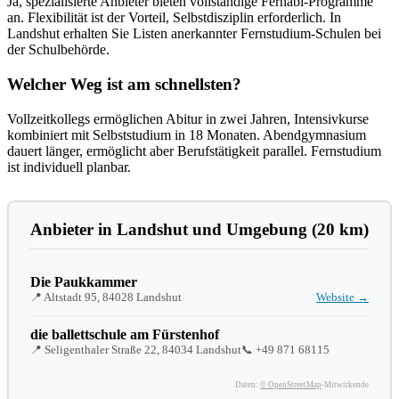
Ja, spezialisierte Anbieter bieten vollständige Fernabi-Programme
an. Flexibilität ist der Vorteil, Selbstdisziplin erforderlich. In
Landshut erhalten Sie Listen anerkannter Fernstudium-Schulen bei
der Schulbehörde.
Welcher Weg ist am schnellsten?
Vollzeitkollegs ermöglichen Abitur in zwei Jahren, Intensivkurse
kombiniert mit Selbststudium in 18 Monaten. Abendgymnasium
dauert länger, ermöglicht aber Berufstätigkeit parallel. Fernstudium
ist individuell planbar.
Anbieter in Landshut und Umgebung (20 km)
Die Paukkammer
📍 Altstadt 95, 84028 Landshut
Website →
die ballettschule am Fürstenhof
📍 Seligenthaler Straße 22, 84034 Landshut
📞
+49 871 68115
Daten:
© OpenStreetMap
-Mitwirkende