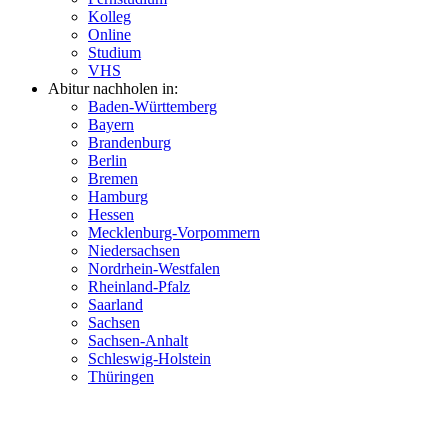
Kolleg
Online
Studium
VHS
Abitur nachholen in:
Baden-Württemberg
Bayern
Brandenburg
Berlin
Bremen
Hamburg
Hessen
Mecklenburg-Vorpommern
Niedersachsen
Nordrhein-Westfalen
Rheinland-Pfalz
Saarland
Sachsen
Sachsen-Anhalt
Schleswig-Holstein
Thüringen