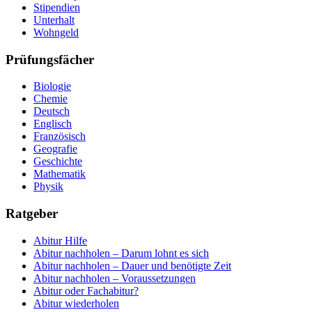
Stipendien
Unterhalt
Wohngeld
Prüfungsfächer
Biologie
Chemie
Deutsch
Englisch
Französisch
Geografie
Geschichte
Mathematik
Physik
Ratgeber
Abitur Hilfe
Abitur nachholen – Darum lohnt es sich
Abitur nachholen – Dauer und benötigte Zeit
Abitur nachholen – Voraussetzungen
Abitur oder Fachabitur?
Abitur wiederholen