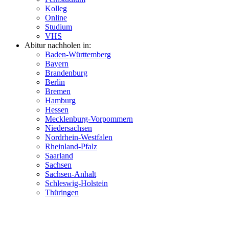
Kolleg
Online
Studium
VHS
Abitur nachholen in:
Baden-Württemberg
Bayern
Brandenburg
Berlin
Bremen
Hamburg
Hessen
Mecklenburg-Vorpommern
Niedersachsen
Nordrhein-Westfalen
Rheinland-Pfalz
Saarland
Sachsen
Sachsen-Anhalt
Schleswig-Holstein
Thüringen