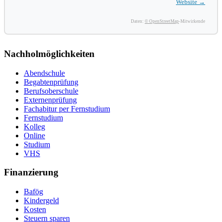
Website →
Daten:
© OpenStreetMap
-Mitwirkende
Nachholmöglichkeiten
Abendschule
Begabtenprüfung
Berufsoberschule
Externenprüfung
Fachabitur per Fernstudium
Fernstudium
Kolleg
Online
Studium
VHS
Finanzierung
Bafög
Kindergeld
Kosten
Steuern sparen