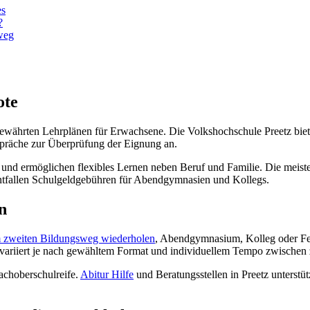
es
?
sweg
ote
 bewährten Lehrplänen für Erwachsene. Die Volkshochschule Preetz biet
präche zur Überprüfung der Eignung an.
 und ermöglichen flexibles Lernen neben Beruf und Familie. Die meis
entfallen Schulgeldgebühren für Abendgymnasien und Kollegs.
n
m zweiten Bildungsweg wiederholen
, Abendgymnasium, Kolleg oder Fer
 variiert je nach gewähltem Format und individuellem Tempo zwischen 
achoberschulreife.
Abitur Hilfe
und Beratungsstellen in Preetz unterstü