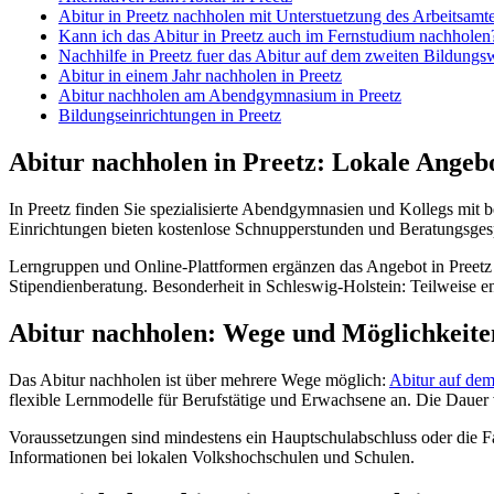
Abitur in Preetz nachholen mit Unterstuetzung des Arbeitsamt
Kann ich das Abitur in Preetz auch im Fernstudium nachholen
Nachhilfe in Preetz fuer das Abitur auf dem zweiten Bildung
Abitur in einem Jahr nachholen in Preetz
Abitur nachholen am Abendgymnasium in Preetz
Bildungseinrichtungen in Preetz
Abitur nachholen in Preetz: Lokale Angeb
In Preetz finden Sie spezialisierte Abendgymnasien und Kollegs mit
Einrichtungen bieten kostenlose Schnupperstunden und Beratungsges
Lerngruppen und Online-Plattformen ergänzen das Angebot in Preetz
Stipendienberatung. Besonderheit in Schleswig-Holstein: Teilweise 
Abitur nachholen: Wege und Möglichkeite
Das Abitur nachholen ist über mehrere Wege möglich:
Abitur auf de
flexible Lernmodelle für Berufstätige und Erwachsene an. Die Dauer
Voraussetzungen sind mindestens ein Hauptschulabschluss oder die F
Informationen bei lokalen Volkshochschulen und Schulen.