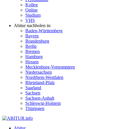
Kolleg
Online
Studium
VHS
Abitur nachholen in:
Baden-Württemberg
Bayern
Brandenburg
Berlin
Bremen
Hamburg
Hessen
Mecklenburg-Vorpommern
Niedersachsen
Nordrhein-Westfalen
Rheinland-Pfalz
Saarland
Sachsen
Sachsen-Anhalt
Schleswig-Holstein
Thüringen
Abitur