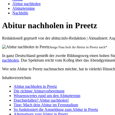
Abitur nachholen
Abiturtermine
Nachhilfe
Abitur nachholen in Preetz
Redaktionell geprueft von der abitur.info-Redaktion | Aktualisiert: A
Junge Frau holt ihr Abitur in Preetz nach*
In ganz Deutschland genießt der zweite Bildungsweg einen hohen S
nachholen
. Das Spektrum reicht vom Kolleg über das Abendgymnasium
Wer sein Abitur in Preetz nachmachen möchte, hat in vielerlei Hinsich
Inhaltsverzeichnis
Abitur nachholen in Preetz
Die richtige Abiturvorbereitung
Wissenswertes rund um den Abiturtermin
Durchgefallen? Abitur nachholen!
Tipp: Mach dein Abitur im Fernstudium
So funktioniert die Anmeldung zum Abitur in Preetz
Alternativen zum Abitur in Preetz