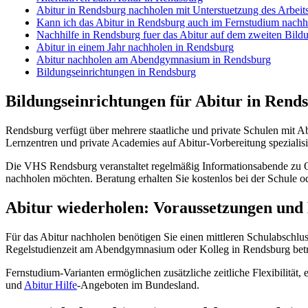
Abitur in Rendsburg nachholen mit Unterstuetzung des Arbeit
Kann ich das Abitur in Rendsburg auch im Fernstudium nachh
Nachhilfe in Rendsburg fuer das Abitur auf dem zweiten Bil
Abitur in einem Jahr nachholen in Rendsburg
Abitur nachholen am Abendgymnasium in Rendsburg
Bildungseinrichtungen in Rendsburg
Bildungseinrichtungen für Abitur in Rend
Rendsburg verfügt über mehrere staatliche und private Schulen mit Abe
Lernzentren und private Academies auf Abitur-Vorbereitung spezialisi
Die VHS Rendsburg veranstaltet regelmäßig Informationsabende zu 
nachholen möchten. Beratung erhalten Sie kostenlos bei der Schule o
Abitur wiederholen: Voraussetzungen und
Für das Abitur nachholen benötigen Sie einen mittleren Schulabschlu
Regelstudienzeit am Abendgymnasium oder Kolleg in Rendsburg beträgt
Fernstudium-Varianten ermöglichen zusätzliche zeitliche Flexibilität,
und
Abitur Hilfe
-Angeboten im Bundesland.