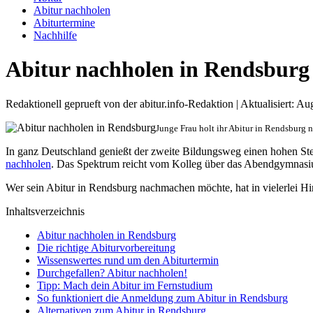
Abitur nachholen
Abiturtermine
Nachhilfe
Abitur nachholen in Rendsburg
Redaktionell geprueft von der abitur.info-Redaktion | Aktualisiert: A
Junge Frau holt ihr Abitur in Rendsburg 
In ganz Deutschland genießt der zweite Bildungsweg einen hohen S
nachholen
. Das Spektrum reicht vom Kolleg über das Abendgymnasium
Wer sein Abitur in Rendsburg nachmachen möchte, hat in vielerlei Hin
Inhaltsverzeichnis
Abitur nachholen in Rendsburg
Die richtige Abiturvorbereitung
Wissenswertes rund um den Abiturtermin
Durchgefallen? Abitur nachholen!
Tipp: Mach dein Abitur im Fernstudium
So funktioniert die Anmeldung zum Abitur in Rendsburg
Alternativen zum Abitur in Rendsburg