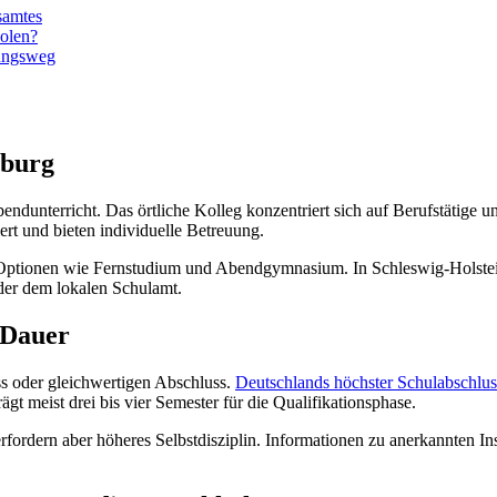
samtes
olen?
dungsweg
sburg
ndunterricht. Das örtliche Kolleg konzentriert sich auf Berufstätige un
ert und bieten individuelle Betreuung.
Optionen wie Fernstudium und Abendgymnasium. In Schleswig-Holstein
der dem lokalen Schulamt.
 Dauer
ss oder gleichwertigen Abschluss.
Deutschlands höchster Schulabschlus
 meist drei bis vier Semester für die Qualifikationsphase.
 erfordern aber höheres Selbstdisziplin. Informationen zu anerkannten I