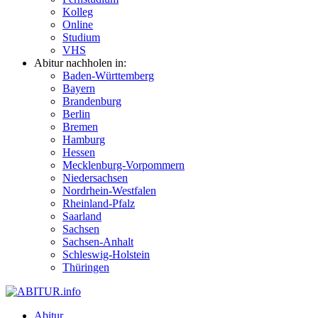
Kolleg
Online
Studium
VHS
Abitur nachholen in:
Baden-Württemberg
Bayern
Brandenburg
Berlin
Bremen
Hamburg
Hessen
Mecklenburg-Vorpommern
Niedersachsen
Nordrhein-Westfalen
Rheinland-Pfalz
Saarland
Sachsen
Sachsen-Anhalt
Schleswig-Holstein
Thüringen
Abitur