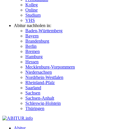
Kolleg
Online
Studium
VHS
Abitur nachholen in:
Baden-Württemberg
Bayern
Brandenburg
Berlin
Bremen
Hamburg
Hessen
Mecklenburg-Vorpommern
Niedersachsen
Nordrhein-Westfalen
Rheinland-Pfalz
Saarland
Sachsen
Sachsen-Anhalt
Schleswig-Holstein
Thüringen
Abitur