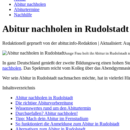
Abitur nachholen
Abiturtermine
Nachhilfe
Abitur nachholen in Rudolstadt
Redaktionell geprueft von der abitur.info-Redaktion | Aktualisiert: A
Junge Frau holt ihr Abitur in Rudolstadt 
In ganz Deutschland genießt der zweite Bildungsweg einen hohen S
nachholen
. Das Spektrum reicht vom Kolleg über das Abendgymnasium
Wer sein Abitur in Rudolstadt nachmachen möchte, hat in vielerlei Hin
Inhaltsverzeichnis
Abitur nachholen in Rudolstadt
Die richtige Abiturvorbereitung
Wissenswertes rund um den Abiturtermin
Durchgefallen? Abitur nachholen!
Tipp: Mach dein Abitur im Fernstudium
So funktioniert die Anmeldung zum Abitur in Rudolstadt
Alternativen zum Abitur in Rudolstadt