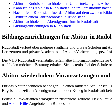
Abitur in Rudolstadt nachholen mit Unterstuetzung des Arbeit
Kann ich das Abitur in Rudolstadt auch im Fernstudium nachh
Nachhilfe in Rudolstadt fuer das Abitur auf dem zweiten Bil
Abitur in einem Jahr nachholen in Rudolstadt
Abitur nachholen am Abendgymnasium in Rudolstadt
Bildungseinrichtungen in Rudolstadt
Bildungseinrichtungen für Abitur in Rudol
Rudolstadt verfügt über mehrere staatliche und private Schulen mit Ab
Lernzentren und private Academies auf Abitur-Vorbereitung spezialisi
Die VHS Rudolstadt veranstaltet regelmäßig Informationsabende zu 
nachholen möchten. Beratung erhalten Sie kostenlos bei der Schule o
Abitur wiederholen: Voraussetzungen und
Für das Abitur nachholen benötigen Sie einen mittleren Schulabschlu
Regelstudienzeit am Abendgymnasium oder Kolleg in Rudolstadt beträgt
Fernstudium-Varianten ermöglichen zusätzliche zeitliche Flexibilität, 
und
Abitur Hilfe
-Angeboten im Bundesland.