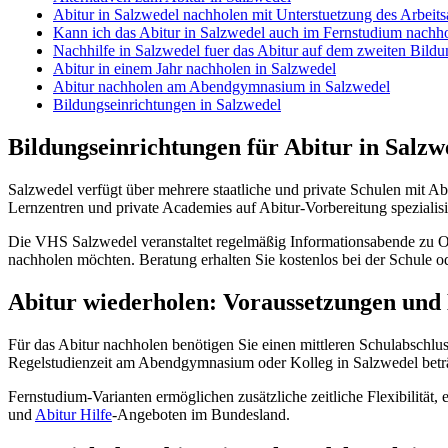
Abitur in Salzwedel nachholen mit Unterstuetzung des Arbeit
Kann ich das Abitur in Salzwedel auch im Fernstudium nachh
Nachhilfe in Salzwedel fuer das Abitur auf dem zweiten Bild
Abitur in einem Jahr nachholen in Salzwedel
Abitur nachholen am Abendgymnasium in Salzwedel
Bildungseinrichtungen in Salzwedel
Bildungseinrichtungen für Abitur in Salzw
Salzwedel verfügt über mehrere staatliche und private Schulen mit Abe
Lernzentren und private Academies auf Abitur-Vorbereitung spezialisi
Die VHS Salzwedel veranstaltet regelmäßig Informationsabende zu 
nachholen möchten. Beratung erhalten Sie kostenlos bei der Schule o
Abitur wiederholen: Voraussetzungen und
Für das Abitur nachholen benötigen Sie einen mittleren Schulabschlu
Regelstudienzeit am Abendgymnasium oder Kolleg in Salzwedel beträgt
Fernstudium-Varianten ermöglichen zusätzliche zeitliche Flexibilität,
und
Abitur Hilfe
-Angeboten im Bundesland.