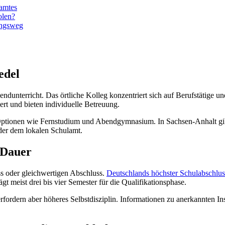
samtes
olen?
ungsweg
edel
ndunterricht. Das örtliche Kolleg konzentriert sich auf Berufstätige un
ert und bieten individuelle Betreuung.
Optionen wie Fernstudium und Abendgymnasium. In Sachsen-Anhalt gib
der dem lokalen Schulamt.
 Dauer
ss oder gleichwertigen Abschluss.
Deutschlands höchster Schulabschlus
 meist drei bis vier Semester für die Qualifikationsphase.
 erfordern aber höheres Selbstdisziplin. Informationen zu anerkannten I