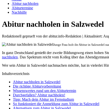
Abitur nachholen
Abiturtermine
Nachhilfe
Abitur nachholen in Salzwedel
Redaktionell geprueft von der abitur.info-Redaktion | Aktualisiert: A
Junge Frau holt ihr Abitur in Salzwedel n
In ganz Deutschland genießt der zweite Bildungsweg einen hohen S
nachholen
. Das Spektrum reicht vom Kolleg über das Abendgymnasium
Wer sein Abitur in Salzwedel nachmachen möchte, hat in vielerlei Hin
Inhaltsverzeichnis
Abitur nachholen in Salzwedel
Die richtige Abiturvorbereitung
Wissenswertes rund um den Abiturtermin
Durchgefallen? Abitur nachholen!
Tipp: Mach dein Abitur im Fernstudium
So funktioniert die Anmeldung zum Abitur in Salzwedel
Alternativen zum Abitur in Salzwedel