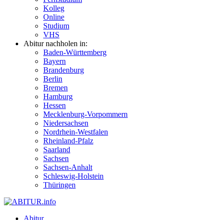
Kolleg
Online
Studium
VHS
Abitur nachholen in:
Baden-Württemberg
Bayern
Brandenburg
Berlin
Bremen
Hamburg
Hessen
Mecklenburg-Vorpommern
Niedersachsen
Nordrhein-Westfalen
Rheinland-Pfalz
Saarland
Sachsen
Sachsen-Anhalt
Schleswig-Holstein
Thüringen
Abitur