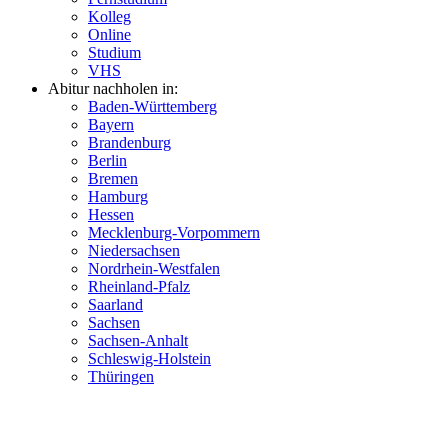
Kolleg
Online
Studium
VHS
Abitur nachholen in:
Baden-Württemberg
Bayern
Brandenburg
Berlin
Bremen
Hamburg
Hessen
Mecklenburg-Vorpommern
Niedersachsen
Nordrhein-Westfalen
Rheinland-Pfalz
Saarland
Sachsen
Sachsen-Anhalt
Schleswig-Holstein
Thüringen