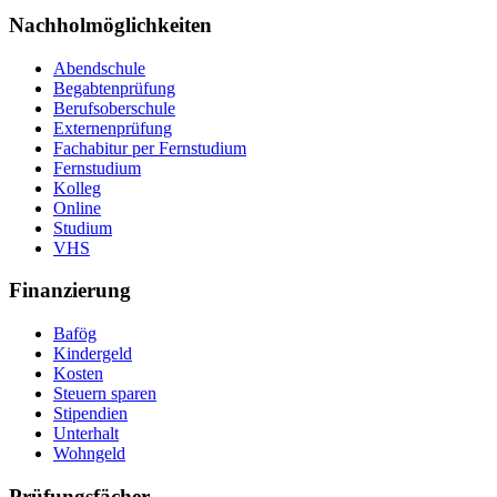
Nachholmöglichkeiten
Abendschule
Begabtenprüfung
Berufsoberschule
Externenprüfung
Fachabitur per Fernstudium
Fernstudium
Kolleg
Online
Studium
VHS
Finanzierung
Bafög
Kindergeld
Kosten
Steuern sparen
Stipendien
Unterhalt
Wohngeld
Prüfungsfächer