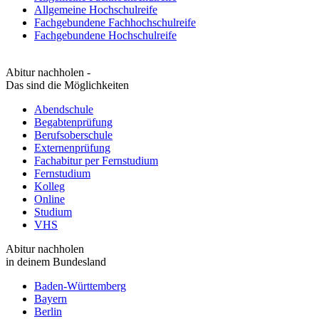
Allgemeine Hochschulreife
Fachgebundene Fachhochschulreife
Fachgebundene Hochschulreife
Abitur nachholen -
Das sind die Möglichkeiten
Abendschule
Begabtenprüfung
Berufsoberschule
Externenprüfung
Fachabitur per Fernstudium
Fernstudium
Kolleg
Online
Studium
VHS
Abitur nachholen
in deinem Bundesland
Baden-Württemberg
Bayern
Berlin