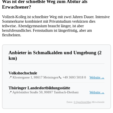
Was ist der schnellste Weg zum Abitur als
Erwachsener?
Vollzeit-Kolleg ist schnellster Weg mit zwei Jahren Dauer. Intensive
Sommerkurse kombiniert mit Privatstudium verkürzen dies
teilweise. Abendgymnasium braucht länger, ist aber
berufsfreundlicher. Fernstudium ist längerfristig, aber am
flexibelsten.
Anbieter in Schmalkalden und Umgebung (2
km)
Volkshochschule
📍 Klostergasse 1, 98617 Meiningen
📞
+49 3693 5018 0
Website →
Thüringer Landesfortbildungsstätte
📍 Apfelstädter Straße 59, 99897 Tambach-Dietharz
Website →
Daten:
© OpenStreetMap
-Mitwirkende