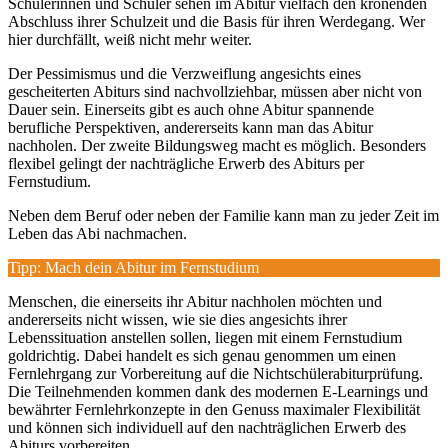
Schülerinnen und Schüler sehen im Abitur vielfach den krönenden
Abschluss ihrer Schulzeit und die Basis für ihren Werdegang. Wer
hier durchfällt, weiß nicht mehr weiter.
Der Pessimismus und die Verzweiflung angesichts eines
gescheiterten Abiturs sind nachvollziehbar, müssen aber nicht von
Dauer sein. Einerseits gibt es auch ohne Abitur spannende
berufliche Perspektiven, andererseits kann man das Abitur
nachholen. Der zweite Bildungsweg macht es möglich. Besonders
flexibel gelingt der nachträgliche Erwerb des Abiturs per
Fernstudium.
Neben dem Beruf oder neben der Familie kann man zu jeder Zeit im
Leben das Abi nachmachen.
Tipp: Mach dein Abitur im Fernstudium
Menschen, die einerseits ihr Abitur nachholen möchten und
andererseits nicht wissen, wie sie dies angesichts ihrer
Lebenssituation anstellen sollen, liegen mit einem Fernstudium
goldrichtig. Dabei handelt es sich genau genommen um einen
Fernlehrgang zur Vorbereitung auf die Nichtschülerabiturprüfung.
Die Teilnehmenden kommen dank des modernen E-Learnings und
bewährter Fernlehrkonzepte in den Genuss maximaler Flexibilität
und können sich individuell auf den nachträglichen Erwerb des
Abiturs vorbereiten.