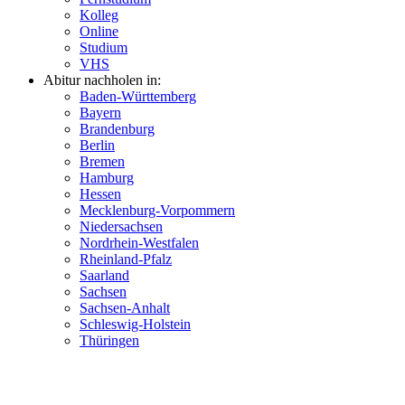
Kolleg
Online
Studium
VHS
Abitur nachholen in:
Baden-Württemberg
Bayern
Brandenburg
Berlin
Bremen
Hamburg
Hessen
Mecklenburg-Vorpommern
Niedersachsen
Nordrhein-Westfalen
Rheinland-Pfalz
Saarland
Sachsen
Sachsen-Anhalt
Schleswig-Holstein
Thüringen