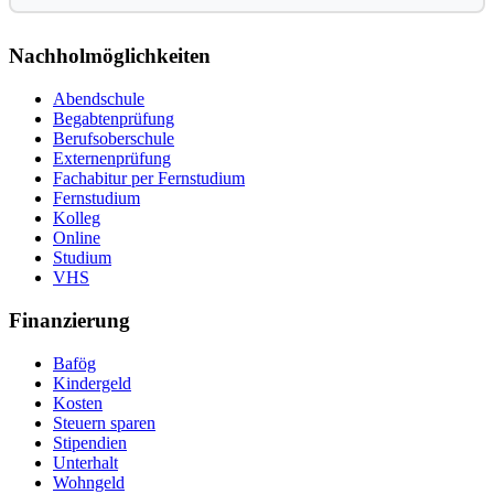
Nachholmöglichkeiten
Abendschule
Begabtenprüfung
Berufsoberschule
Externenprüfung
Fachabitur per Fernstudium
Fernstudium
Kolleg
Online
Studium
VHS
Finanzierung
Bafög
Kindergeld
Kosten
Steuern sparen
Stipendien
Unterhalt
Wohngeld