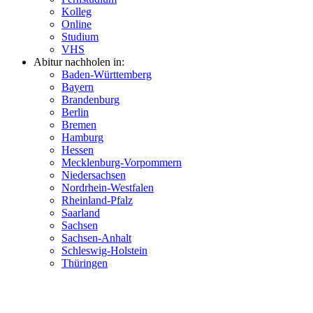
Kolleg
Online
Studium
VHS
Abitur nachholen in:
Baden-Württemberg
Bayern
Brandenburg
Berlin
Bremen
Hamburg
Hessen
Mecklenburg-Vorpommern
Niedersachsen
Nordrhein-Westfalen
Rheinland-Pfalz
Saarland
Sachsen
Sachsen-Anhalt
Schleswig-Holstein
Thüringen