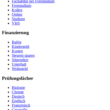
Fachabitur per Fernstudium
Fernstudium
Kolleg
Online
Studium
VHS
Finanzierung
Bafög
Kindergeld
Kosten
Steuern sparen
Stipendien
Unterhalt
Wohngeld
Prüfungsfächer
Biologie
Chemie
Deutsch
Englisch
Französisch
Geografie