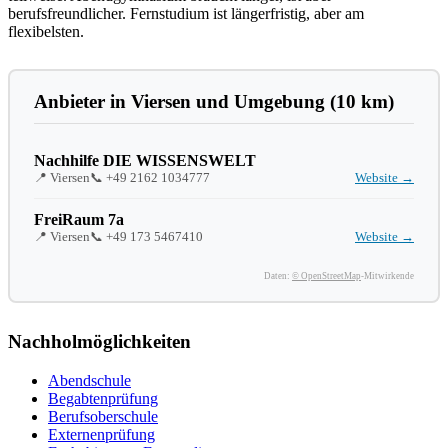
berufsfreundlicher. Fernstudium ist längerfristig, aber am
flexibelsten.
Anbieter in Viersen und Umgebung (10 km)
Nachhilfe DIE WISSENSWELT
📍 Viersen
📞
+49 2162 1034777
Website →
FreiRaum 7a
📍 Viersen
📞
+49 173 5467410
Website →
Daten:
© OpenStreetMap
-Mitwirkende
Nachholmöglichkeiten
Abendschule
Begabtenprüfung
Berufsoberschule
Externenprüfung