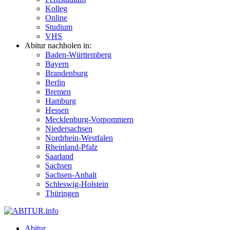
Kolleg
Online
Studium
VHS
Abitur nachholen in:
Baden-Württemberg
Bayern
Brandenburg
Berlin
Bremen
Hamburg
Hessen
Mecklenburg-Vorpommern
Niedersachsen
Nordrhein-Westfalen
Rheinland-Pfalz
Saarland
Sachsen
Sachsen-Anhalt
Schleswig-Holstein
Thüringen
Abitur