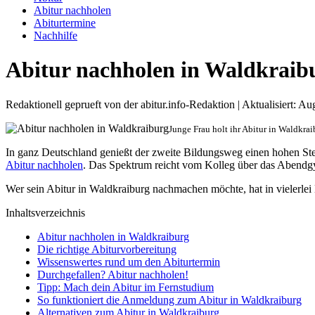
Abitur nachholen
Abiturtermine
Nachhilfe
Abitur nachholen in Waldkraib
Redaktionell geprueft von der abitur.info-Redaktion | Aktualisiert: A
Junge Frau holt ihr Abitur in Waldkra
In ganz Deutschland genießt der zweite Bildungsweg einen hohen S
Abitur nachholen
. Das Spektrum reicht vom Kolleg über das Abendgy
Wer sein Abitur in Waldkraiburg nachmachen möchte, hat in vielerlei 
Inhaltsverzeichnis
Abitur nachholen in Waldkraiburg
Die richtige Abiturvorbereitung
Wissenswertes rund um den Abiturtermin
Durchgefallen? Abitur nachholen!
Tipp: Mach dein Abitur im Fernstudium
So funktioniert die Anmeldung zum Abitur in Waldkraiburg
Alternativen zum Abitur in Waldkraiburg