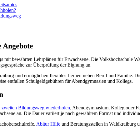
eitsamtes
chholen?
Bildungsweg
e Angebote
gs mit bewährten Lehrplänen für Erwachsene. Die Volkshochschule Wal
ngsgespräche zur Überprüfung der Eignung an.
aiburg und ermöglichen flexibles Lernen neben Beruf und Familie. Di
eise entfallen Schulgeldgebühren für Abendgymnasien und Kollegs.
n
m zweiten Bildungsweg wiederholen
, Abendgymnasium, Kolleg oder Fer
wachsene an. Die Dauer variiert je nach gewähltem Format und individ
achoberschulreife.
Abitur Hilfe
und Beratungsstellen in Waldkraiburg u