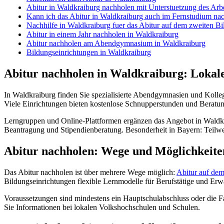
Abitur in Waldkraiburg nachholen mit Unterstuetzung des Arb
Kann ich das Abitur in Waldkraiburg auch im Fernstudium na
Nachhilfe in Waldkraiburg fuer das Abitur auf dem zweiten 
Abitur in einem Jahr nachholen in Waldkraiburg
Abitur nachholen am Abendgymnasium in Waldkraiburg
Bildungseinrichtungen in Waldkraiburg
Abitur nachholen in Waldkraiburg: Lokal
In Waldkraiburg finden Sie spezialisierte Abendgymnasien und Kolle
Viele Einrichtungen bieten kostenlose Schnupperstunden und Beratu
Lerngruppen und Online-Plattformen ergänzen das Angebot in Waldkr
Beantragung und Stipendienberatung. Besonderheit in Bayern: Teilw
Abitur nachholen: Wege und Möglichkeite
Das Abitur nachholen ist über mehrere Wege möglich:
Abitur auf de
Bildungseinrichtungen flexible Lernmodelle für Berufstätige und Er
Voraussetzungen sind mindestens ein Hauptschulabschluss oder die F
Sie Informationen bei lokalen Volkshochschulen und Schulen.